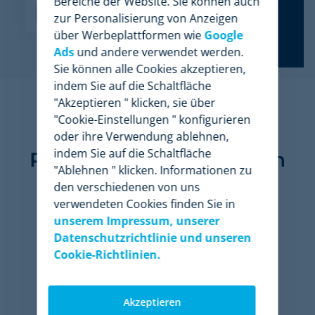
Bereiche der Website. Sie können auch
zur Personalisierung von Anzeigen
über Werbeplattformen wie
Google
Ads
und andere verwendet werden.
Sie können alle Cookies akzeptieren,
indem Sie auf die Schaltfläche
"Akzeptieren " klicken, sie über
"Cookie-Einstellungen " konfigurieren
11 der 50 größten
oder ihre Verwendung ablehnen,
indem Sie auf die Schaltfläche
Retailers der Welt nutzen
"Ablehnen " klicken. Informationen zu
Minderest
den verschiedenen von uns
verwendeten Cookies finden Sie in
unserem Impressum, unserer
Datenschutzrichtlinie und unseren
Cookie-Richtlinien.
Akzeptieren