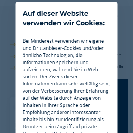
Auf dieser Website
Datenqualität und hohe
verwenden wir Cookies:
Sicherheit während des
gesamten Prozessen
Bei Minderest verwenden wir eigene
Wir garantieren eine 100%ige Qualität, unsere Daten sind
und Drittanbieter-Cookies und/oder
genau, vollständig, konsistent, zuverlässig und aktuell.
ähnliche Technologien, die
Wir sind nach
ISO 27001 zertifiziert
, was die Vertraulichkeit,
Integrität und Verfügbarkeit von Informationen garantiert.
Informationen speichern und
Wir vermeiden Fehler und Cyberangriffe, die die Sicherheit Ihres
aufzeichnen, während Sie im Web
Unternehmens beeinträchtigen, dank der
Single Sign On
surfen. Der Zweck dieser
Authentifizierungmethode.
Informationen kann sehr vielfältig sein,
von der Verbesserung Ihrer Erfahrung
auf der Website durch Anzeige von
Inhalten in Ihrer Sprache oder
Empfehlung anderer interessanter
Inhalte bis hin zur Identifizierung als
Benutzer beim Zugriff auf private