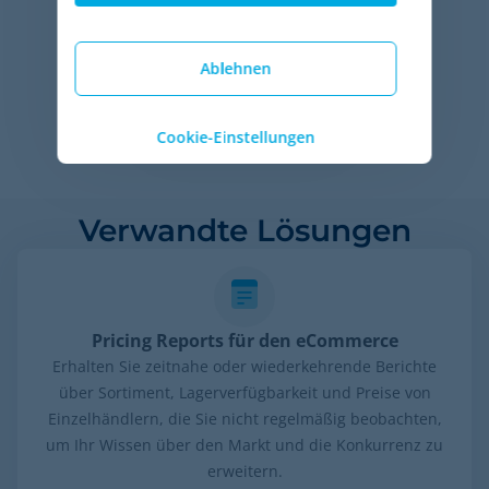
Ablehnen
Cookie-Einstellungen
Verwandte Lösungen
Pricing Reports für den eCommerce
Erhalten Sie zeitnahe oder wiederkehrende Berichte
über Sortiment, Lagerverfügbarkeit und Preise von
Einzelhändlern, die Sie nicht regelmäßig beobachten,
um Ihr Wissen über den Markt und die Konkurrenz zu
erweitern.