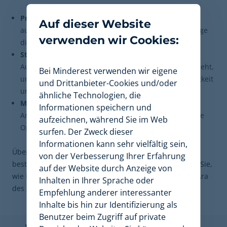
Pricing Optimization:
Passen Sie Ihre Preise
Auf dieser Website
automatisiert an, um genau im Moment der KI-Abfrage
verwenden wir Cookies:
die bevorzugte Position zu gewinnen.
Strategie-Simulation:
Prognostizieren Sie die
Auswirkungen auf Ihre Margen, bevor ein Preis live geht,
Bei Minderest verwenden wir eigene
um die perfekte Balance zwischen Wettbewerbsfähigkeit
und Drittanbieter-Cookies und/oder
und Profitabilität zu halten
ähnliche Technologien, die
Market Leader Ansatz:
Stellen Sie sicher, dass Ihr
Informationen speichern und
Angebot stets die intelligenteste und wirtschaftlichste
aufzeichnen, während Sie im Web
Option für den algorithmischen Käufer darstellt.
surfen. Der Zweck dieser
Informationen kann sehr vielfältig sein,
Überlassen Sie es nicht dem Markt, Ihren Wert zu
von der Verbesserung Ihrer Erfahrung
bestimmen.
Fordern Sie eine Demo
an und entdecken Sie,
auf der Website durch Anzeige von
wie Minderest und Reactev Ihnen die Kontrolle in der Ära
Inhalten in Ihrer Sprache oder
des Agentic Commerce zurückgeben.
Empfehlung anderer interessanter
Inhalte bis hin zur Identifizierung als
Benutzer beim Zugriff auf private