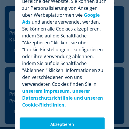
Verwandte Whitepapers
Bereiche der Website. Sie können auch
zur Personalisierung von Anzeigen
über Werbeplattformen wie
Google
Ads
und andere verwendet werden.
Sie können alle Cookies akzeptieren,
Pricing-Trends 2026: Führe die Revolution des
indem Sie auf die Schaltfläche
KI-gesteuerten Handels an
"Akzeptieren " klicken, sie über
"Cookie-Einstellungen " konfigurieren
Mehr sehen
oder ihre Verwendung ablehnen,
indem Sie auf die Schaltfläche
"Ablehnen " klicken. Informationen zu
den verschiedenen von uns
verwendeten Cookies finden Sie in
unserem Impressum, unserer
Pricing 5.0: Die Revolution des
Datenschutzrichtlinie und unseren
Preismanagements mit KI im Einzelhandel
Cookie-Richtlinien.
Mehr sehen
Akzeptieren