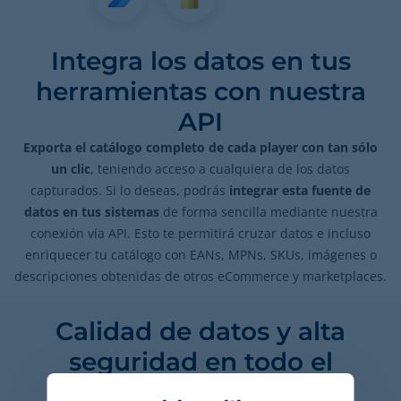
Integra los datos en tus
herramientas con nuestra
API
Exporta el catálogo completo de cada player con tan sólo
un clic
, teniendo acceso a cualquiera de los datos
capturados. Si lo deseas, podrás
integrar esta fuente de
datos en tus sistemas
de forma sencilla mediante nuestra
conexión vía API. Esto te permitirá cruzar datos e incluso
enriquecer tu catálogo con EANs, MPNs, SKUs, imágenes o
descripciones obtenidas de otros eCommerce y marketplaces.
Calidad de datos y alta
seguridad en todo el
proceso