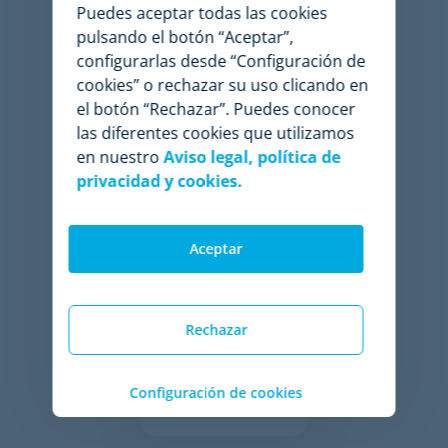
Puedes aceptar todas las cookies
pulsando el botón “Aceptar”,
11 de los 50 mayores
configurarlas desde “Configuración de
cookies” o rechazar su uso clicando en
retailers del mundo
el botón “Rechazar”. Puedes conocer
utilizan Minderest
las diferentes cookies que utilizamos
en nuestro
Aviso legal, política de
privacidad y cookies.
Aceptar
Rechazar
Configuración de cookies