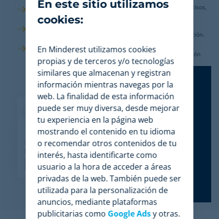
En este sitio utilizamos
Garantizamos el 100% de calidad, nuestros datos son precisos,
completos, consistentes, fiables y actualizados.
cookies:
Poseemos la
Certificación ISO 27001
que garantiza la
confidencialidad, integridad y disponibilidad de la información.
Evitamos errores y ataques cibernéticos que afecten a la
En Minderest utilizamos cookies
seguridad de tu empresa gracias al método de autenticación
propias y de terceros y/o tecnologías
Single Sign On.
similares que almacenan y registran
información mientras navegas por la
web. La finalidad de esta información
puede ser muy diversa, desde mejorar
tu experiencia en la página web
mostrando el contenido en tu idioma
o recomendar otros contenidos de tu
interés, hasta identificarte como
usuario a la hora de acceder a áreas
privadas de la web. También puede ser
utilizada para la personalización de
anuncios, mediante plataformas
publicitarias como
Google Ads
y otras.