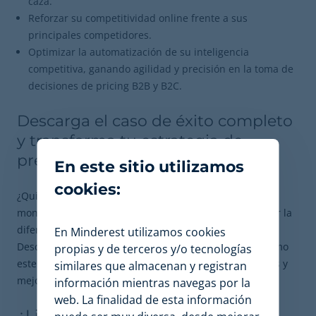
caza.
Reforzar su competitividad online frente a sus
principales competidores.
Optimizar la automatización de su inteligencia
competitiva, ganando agilidad y precisión en la toma de
decisiones de pricing B2B y B2C.
Descarga el caso de éxito completo
y transforma tu estrategia de
precios
En este sitio utilizamos
cookies:
¿Quieres descubrir cómo una estrategia inteligente de
monitorización y optimización de precios puede marcar la
diferencia en tu mercado?
En Minderest utilizamos cookies
Descarga ahora el Caso de Uso completo y aprende cómo
propias y de terceros y/o tecnologías
este fabricante y retailer de EE.UU. aumentó sus ventas y
similares que almacenan y registran
mejoró su competitividad gracias a Minderest.
información mientras navegas por la
web. La finalidad de esta información
¿Listo para llevar tu estrategia de