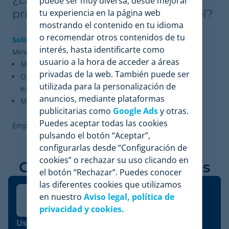
puede ser muy diversa, desde mejorar
tu experiencia en la página web
pricing dinámico al siguiente nivel?
mostrando el contenido en tu idioma
o recomendar otros contenidos de tu
Solicita una demo personalizada
y descubre cómo
interés, hasta identificarte como
Minderest puede ayudarte a:
usuario a la hora de acceder a áreas
Monitorizar tu mercado en tiempo real.
privadas de la web. También puede ser
Optimizar tus precios automáticamente y de forma
utilizada para la personalización de
estratégica.
anuncios, mediante plataformas
Mejorar tu rentabilidad tanto en B2B como en B2C.
publicitarias como
Google Ads
y otras.
Puedes aceptar todas las cookies
Empieza hoy a tomar decisiones más inteligentes.
pulsando el botón “Aceptar”,
configurarlas desde “Configuración de
cookies” o rechazar su uso clicando en
Case Studies relacionados
el botón “Rechazar”. Puedes conocer
las diferentes cookies que utilizamos
en nuestro
Aviso legal, política de
privacidad y cookies.
Use Case - In-Page Price Intelligence