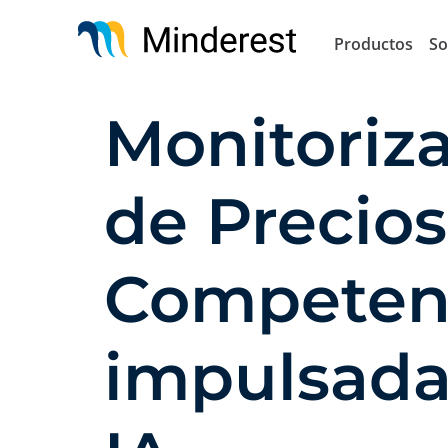
Pasar
al
Productos
So
contenido
principal
Monitoriz
de Precios
Competen
impulsada