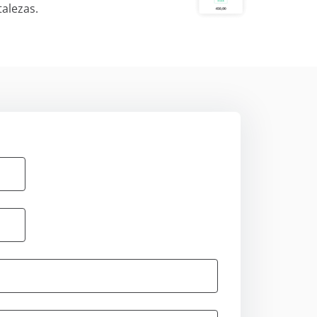
talezas.
 almacenan y
n puede ser muy
u idioma o
ra de acceder a
uncios,
las cookies
azar su uso
os en nuestro
Aceptar
ación de cookies