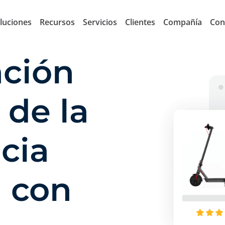
luciones
Recursos
Servicios
Clientes
Compañía
Con
ación
 de la
cia
 con