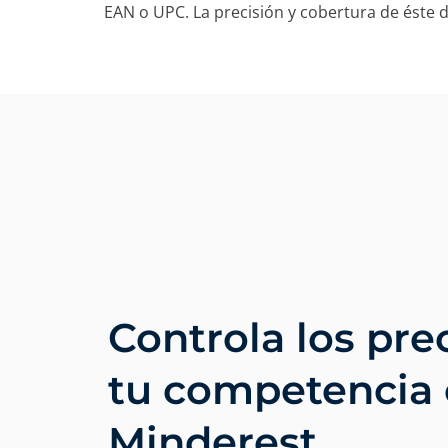
EAN o UPC. La precisión y cobertura de éste 
En este sitio utili
En Minderest utilizamos 
registran información mi
diversa, desde mejorar t
recomendar otros conteni
áreas privadas de la web
mediante plataformas pu
pulsando el botón “Acept
clicando en el botón “Re
Aviso legal, política de 
Controla los pre
tu competencia
Minderest