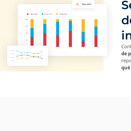
S
d
i
Con
de p
repo
qué