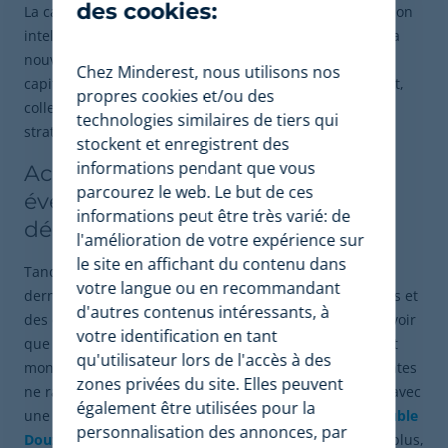
des cookies:
La campagne ne s'arrête pas le 25 décembre. Une gestion
intelligente de la dernière ligne droite et du début de la
nouvelle année est essentielle pour liquider les stocks,
Chez Minderest, nous utilisons nos
capitaliser sur les ventes de dernière minute et, surtout,
propres cookies et/ou des
collecter des données pour améliorer votre future
technologies similaires de tiers qui
stratégie.
stockent et enregistrent des
informations pendant que vous
Acheteurs de dernière minute et
parcourez le web. Le but de ces
événements promotionnels de
informations peut être très varié: de
décembre
l'amélioration de votre expérience sur
le site en affichant du contenu dans
Tandis que vous vous concentrez sur les acheteurs de
votre langue ou en recommandant
dernière minute avec des garanties de livraison express et
d'autres contenus intéressants, à
des cartes-cadeaux numériques, il est important de savoir
votre identification en tant
que la fenêtre promotionnelle de décembre est large et
qu'utilisateur lors de l'accès à des
mondiale. Sur de nombreux marchés, la saison des ventes
zones privées du site. Elles peuvent
ne ralentit pas. Sur d'autres, notamment en Asie mais avec
également être utilisées pour la
une influence mondiale,
d
es campagnes comme le
Double
personnalisation des annonces, par
Douze (12.12)
prolongent l'activité promotionnelle. De plus,