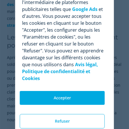
l'intermédiaire de plateformes
des événements post-Noël comme le Boxing Day
publicitaires telles que
Google Ads
et
marquent le début de la liquidation des stocks. Être
d'autres. Vous pouvez accepter tous
conscient de ces dates vous permet d'optimiser vos
les cookies en cliquant sur le bouton
stratégies de vente pendant la peak season.
"Accepter", les configurer depuis les
Les soldes d'hiver : le dernier sprint
"Paramètres de cookies", ou les
refuser en cliquant sur le bouton
pour liquider les stocks
"Refuser". Vous pouvez en apprendre
davantage sur les différents cookies
Après l'effervescence de Noël, la période qui précède les
que nous utilisons dans
Avis légal,
soldes d'hiver de janvier est cruciale. C'est le moment idéal
Politique de confidentialité et
pour cibler les consommateurs qui ont reçu des étrennes
Cookies
ou des cartes-cadeaux, ainsi que ceux qui attendent les
premières bonnes affaires de l'année. Une communication
claire sur le début des soldes, des ventes privées pour les
Accepter
clients fidèles et des offres de "pré-soldes" peuvent
maintenir l'élan commercial. Cette période est décisive
pour écouler les collections de fin d'année et préparer la
nouvelle saison.
Refuser