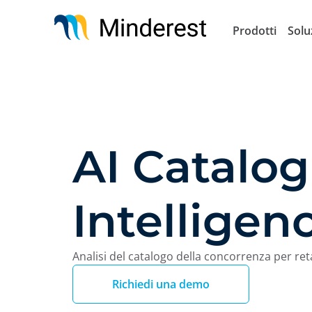
Salta
al
Prodotti
Solu
contenuto
principale
AI Catalo
Intelligen
Analisi del catalogo della concorrenza per ret
Richiedi una demo