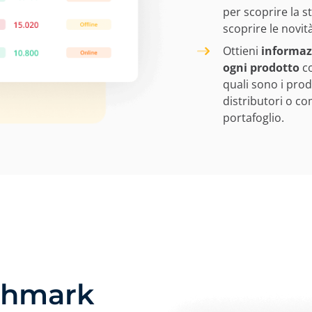
per scoprire la st
scoprire le novit
Ottieni
informazi
ogni prodotto
co
quali sono i pro
distributori o c
portafoglio.
chmark