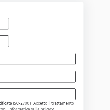
mili che
 di queste
mostrando
azione di te come
izzare gli
 tutti i cookie
utilizzo
ostra
Accetta
ostazioni cookie
ificata ISO-27001. Accetto il trattamento
con l'informativa sulla privacy,