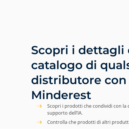
In questo sito util
Da Minderest, utilizziamo 
memorizzano e registrano
informazioni può essere 
contenuti nella tua lingu
Scopri i dettagli
utente nell'accesso alle a
annunci attraverso piatt
catalogo di quals
cliccando il pulsante "Acce
cliccando il pulsante "Rif
distributore con
Informativa Legale, Info
Minderest
Scopri i prodotti che condividi con la
supporto dell’IA.
Controlla che prodotti di altri produtt