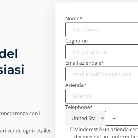
izziamo i cookie:
Nome
*
cookie di nostra proprietà e di terze parti e/o tecnologie si
 informazioni durante la navigazione su Internet. Lo scopo
Cognome
molto vario, dal migliorare la tua esperienza sul sito web 
a o raccomandando altri contenuti di interesse, all'identific
 del
ree private del sito. Può anche essere utilizzato per personal
Email aziendale
*
aforme pubblicitarie come
Google Ads
e altre. Puoi accettare
iasi
tta", configurarli da "Impostazioni cookie" o rifiutare il loro 
iuta". Puoi conoscere i diversi cookie che utilizziamo nella n
Azienda
*
rmativa sulla Privacy e Cookie.
Rifiuta
Telephone
*
 concorrenza con il
Imp
Minderest è un'azienda cert
ori vende ogni retailer.
dei miei dati in conformità 