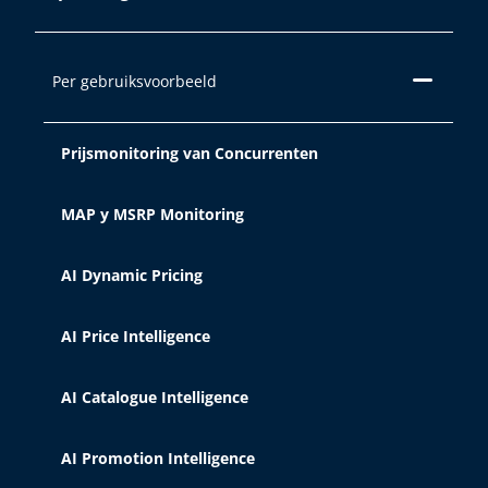
sterk variëren, van het verbeteren van
uw website-ervaring door inhoud in uw
taal weer te geven of andere inhoud
Per gebruiksvoorbeeld
die u interesseert aan te bevelen, tot
het identificeren van u als gebruiker bij
het bezoeken van privé gedeelten van
Prijsmonitoring van Concurrenten
de website. Het kan ook worden
gebruikt voor personalisatie van
MAP y MSRP Monitoring
advertenties via advertentieplatforms
zoals
Google Ads
en andere. U kunt
alle cookies accepteren door op de
AI Dynamic Pricing
knop "Accepteren" te klikken, ze te
configureren in "Cookie-instellingen" of
AI Price Intelligence
het gebruik ervan weigeren door op de
knop "Weigeren" te klikken. Meer
AI Catalogue Intelligence
informatie over de verschillende
cookies die we gebruiken, vindt u in
onze
Disclaimer, ons privacybeleid
AI Promotion Intelligence
en ons cookiebeleid