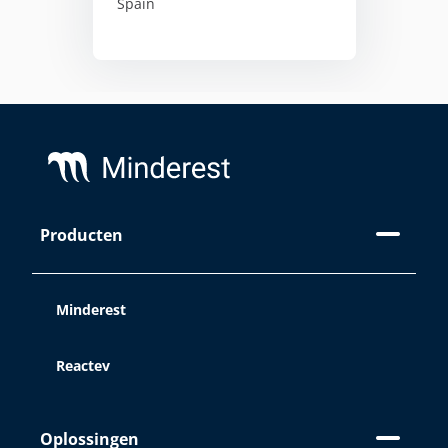
Spain
Footer
Op deze website maken we
Producten
gebruik van cookies
Minderest
Bij Minderest maken we gebruik van
onze eigen cookies en die van derden
en/of vergelijkbare technologiën die
Reactev
informatie opslaan en registreren
terwijl u op de website surft. Het
doeleinde van deze informatie kan
Oplossingen