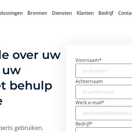
lossingen
Bronnen
Diensten
Klanten
Bedrijf
Conta
le over uw
Voornaam
*
a uw
t behulp
Achternaam
e
Werk e-mail
*
Bedrijf
*
perts gebruiken.