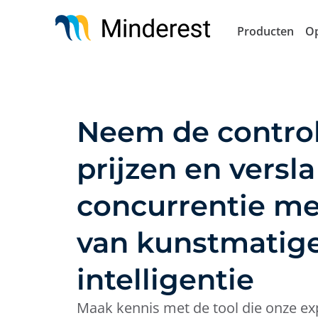
Overslaan
en
Producten
Op
naar
de
inhoud
gaan
Neem de contro
prijzen en versl
concurrentie me
van kunstmatig
intelligentie
Maak kennis met de tool die onze ex