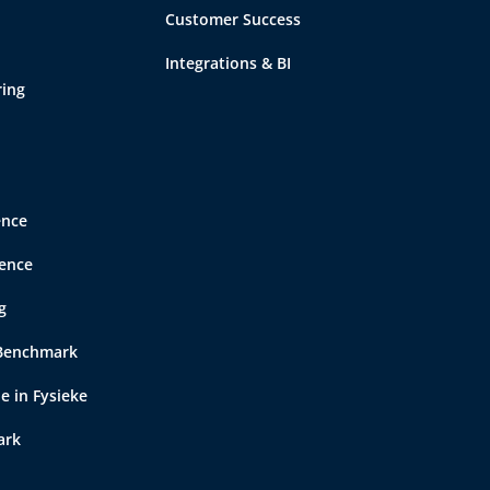
Customer Success
Integrations & BI
ing
ence
gence
g
 Benchmark
e in Fysieke
ark