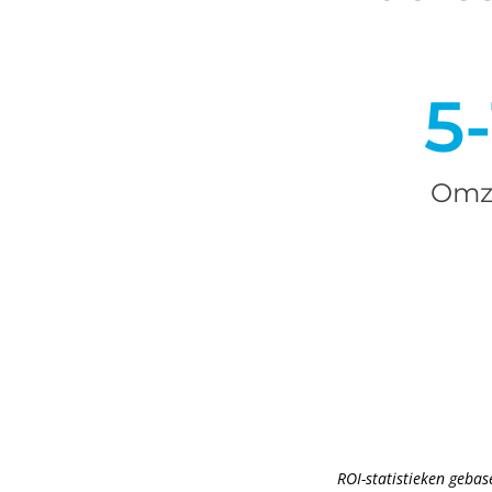
5
Omze
ROI-statistieken gebas