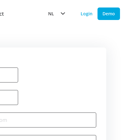
ct
NL
Login
Demo