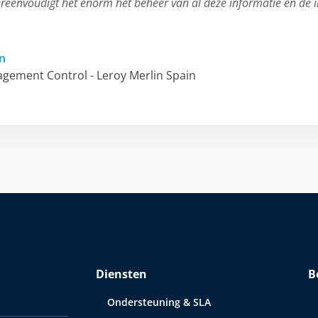
eenvoudigt het enorm het beheer van al deze informatie en de 
n
agement Control - Leroy Merlin Spain
Diensten
B
Ondersteuning & SLA