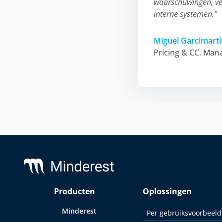
waarschuwingen, ver
interne systemen."
Miguel Garcimartí
Pricing & CC. Man
Footer
Producten
Oplossingen
Minderest
Per gebruiksvoorbeeld