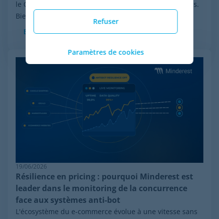
le Chapter 11 initiée par Wiser Solutions aux États-Unis.
Bien que cette mesure n'implique...
Refuser
En savoir plus
Paramètres de cookies
19/06/2026
Résilience en pricing : pourquoi Minderest est
leader dans le monitoring de la concurrence
face aux systèmes anti-bot
L'écosystème du e-commerce évolue à une vitesse sans