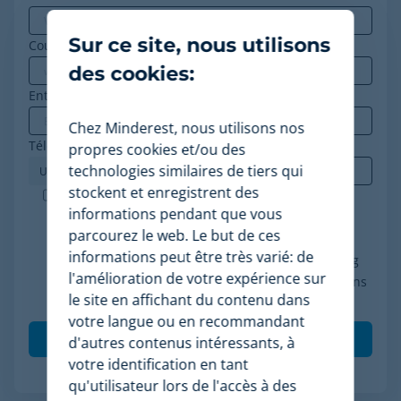
Sur ce site, nous utilisons
Courriel professionnel
*
des cookies:
Entreprise
*
Chez Minderest, nous utilisons nos
Téléphone
*
propres cookies et/ou des
technologies similaires de tiers qui
stockent et enregistrent des
Minderest est une entreprise certifiée ISO-27001.
informations pendant que vous
J'accepte le traitement de mes données
parcourez le web. Le but de ces
conformément à la politique de confidentialité, je
informations peut être très varié: de
consens à recevoir des communications marketing
l'amélioration de votre expérience sur
de Minderest et je comprends que mes interactions
le site en affichant du contenu dans
(ouvertures et clics) seront mesurées pour per
*
votre langue ou en recommandant
d'autres contenus intéressants, à
votre identification en tant
qu'utilisateur lors de l'accès à des