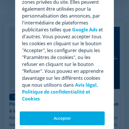
zones privées du site. Elles peuvent
également être utilisées pour la
Articles apparentés
personnalisation des annonces, par
l'intermédiaire de plateformes
publicitaires telles que
Google Ads
et
d'autres. Vous pouvez accepter tous
les cookies en cliquant sur le bouton
"Accepter", les configurer depuis les
"Paramètres de cookies", ou les
refuser en cliquant sur le bouton
"Refuser". Vous pouvez en apprendre
davantage sur les différents cookies
que nous utilisons dans
Avis légal,
Politique de confidentialité et
15/06/2026
Pricing Software
Cookies
Pourquoi Minderest est la meilleure alternative
à Wiser en pricing intelligence
Récemment, le secteur a été marqué par un événement
Accepter
majeur : la procédure de réorganisation financière sous