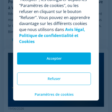
Pourquoi Minderest est la meilleure alternative
"Paramètres de cookies", ou les
à Wiser en pricing intelligence
refuser en cliquant sur le bouton
Récemment, le secteur a été marqué par un événement
"Refuser". Vous pouvez en apprendre
majeur : la procédure de réorganisation financière sous
davantage sur les différents cookies
le Chapter 11 initiée par Wiser Solutions aux États-Unis.
que nous utilisons dans
Avis légal,
Bien que cette mesure n'implique...
Politique de confidentialité et
En savoir plus
Cookies
Accepter
Refuser
Paramètres de cookies
19/06/2026