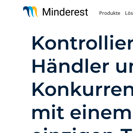
Direkt
zum
Produkte
Lö
Inhalt
Kontrollie
Händler u
Konkurre
mit einem