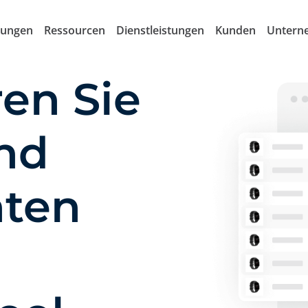
sungen
Ressourcen
Dienstleistungen
Kunden
Untern
ren Sie
nd
nten