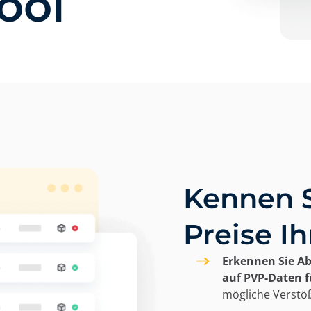
ool
Kennen S
Preise I
Erkennen Sie A
auf PVP-Daten f
mögliche Verstöß