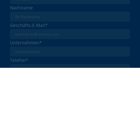
Nachname
Geschäfts-E-Mail
*
Unternehmen
*
Telefon
*
Minderest ist ein nach ISO-27001 zertifiziertes
Unternehmen. Ich akzeptiere die Verarbeitung
meiner Daten gemäß der
Datenschutzrichtlinie
.
*