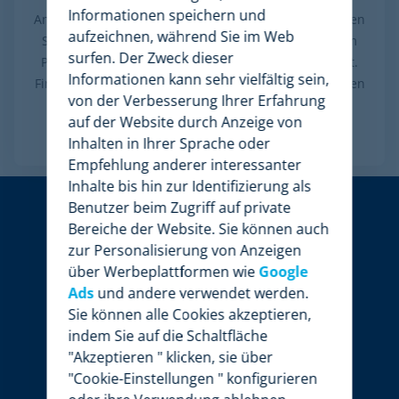
Informationen speichern und
Analysieren Sie den Katalog Ihrer Konkurrenten, finden
aufzeichnen, während Sie im Web
Sie heraus, welche Marken oder Kategorien in ihrem
surfen. Der Zweck dieser
Portfolio am wichtigsten sind und was es Neues gibt.
Informationen kann sehr vielfältig sein,
Finden SIe die gemeinsamen Produkte und vergleichen
von der Verbesserung Ihrer Erfahrung
Sie die Preise.
auf der Website durch Anzeige von
Mehr sehen
Inhalten in Ihrer Sprache oder
Empfehlung anderer interessanter
Inhalte bis hin zur Identifizierung als
Benutzer beim Zugriff auf private
Bereiche der Website. Sie können auch
zur Personalisierung von Anzeigen
über Werbeplattformen wie
Google
Ads
und andere verwendet werden.
Sie können alle Cookies akzeptieren,
indem Sie auf die Schaltfläche
"Akzeptieren " klicken, sie über
"Cookie-Einstellungen " konfigurieren