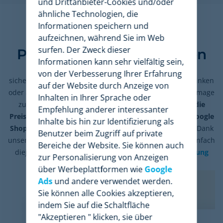
und Drittanbieter-Cookies und/oder
ähnliche Technologien, die
Finden Sie heraus, zu
Informationen speichern und
welchem Preis Ihre
aufzeichnen, während Sie im Web
surfen. Der Zweck dieser
Produkte verkauft werden
Informationen kann sehr vielfältig sein,
Wenn Sie eine Premium-Marke sind, müssen Sie
von der Verbesserung Ihrer Erfahrung
sicherstellen, dass Ihre Verkaufspreise nicht drastisch sinken
auf der Website durch Anzeige von
oder aggressiv heruntergesetzt werden, um Ihr Markenimage
Inhalten in Ihrer Sprache oder
zu wahren. Deshalb ist es von unschätzbarem Wert,
die
Empfehlung anderer interessanter
Preise zu überwachen, zu denen Ihre Produkte über Google
Inhalte bis hin zur Identifizierung als
Shopping verkauft werden
und bei welchen Händlern. Dank
Benutzer beim Zugriff auf private
unserer Preisüberwachungssoftware können Sie ganz einfach
Bereiche der Website. Sie können auch
diejenigen ausfindig machen, die eine große
Abweichung
zur Personalisierung von Anzeigen
vom UVP aufweisen
.
über Werbeplattformen wie
Google
Ads
und andere verwendet werden.
Sie können alle Cookies akzeptieren,
indem Sie auf die Schaltfläche
"Akzeptieren " klicken, sie über