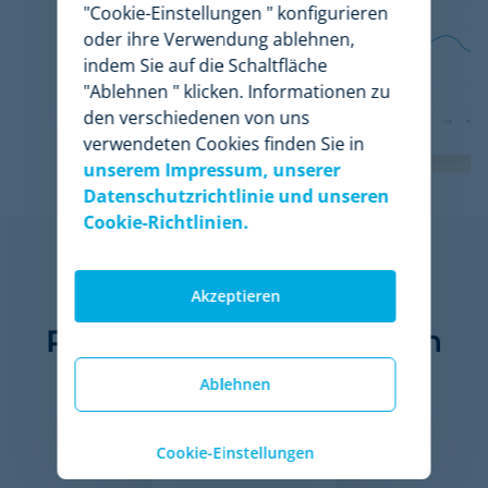
"Cookie-Einstellungen " konfigurieren
oder ihre Verwendung ablehnen,
indem Sie auf die Schaltfläche
"Ablehnen " klicken. Informationen zu
den verschiedenen von uns
verwendeten Cookies finden Sie in
unserem Impressum, unserer
Datenschutzrichtlinie und unseren
Cookie-Richtlinien.
Akzeptieren
11 der 50 größten
Retailers der Welt nutzen
Minderest
Ablehnen
Cookie-Einstellungen