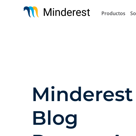
Pasar
al
Productos
So
contenido
principal
Minderest 
Blog