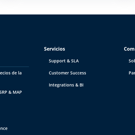
Servicios
Com
Support & SLA
So
ecios de la
Customer Success
Pa
Integrations & BI
MSRP & MAP
ence