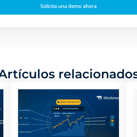
dos de tu interés, hasta identificarte como usuario a la ho
. También puede ser utilizada para la personalización de an
blicitarias como
Google Ads
y otras. Puedes aceptar todas 
ar”, configurarlas desde “Configuración de cookies” o rech
chazar”. Puedes conocer las diferentes cookies que utilizam
privacidad y cookies.
Rechazar
Artículos relacionado
Configur