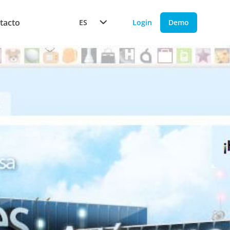
tacto
ES
Login
Demo