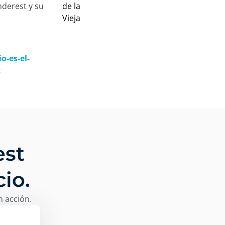
derest y su
-es-el-
t
est
io.
n acción.