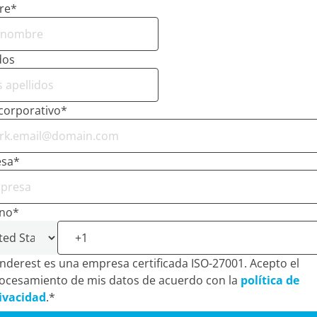
re
*
dos
corporativo
*
sa
*
ono
*
zamos cookies:
nderest es una empresa certificada ISO-27001. Acepto el
cookies propias y de terceros y/o tecnologías similares que
ocesamiento de mis datos de acuerdo con la
política de
entras navegas por la web. La finalidad de esta informació
ivacidad
.
*
u experiencia en la página web mostrando el contenido en t