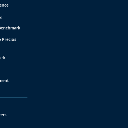
gence
g
 Benchmark
 Precios
ark
nment
rers