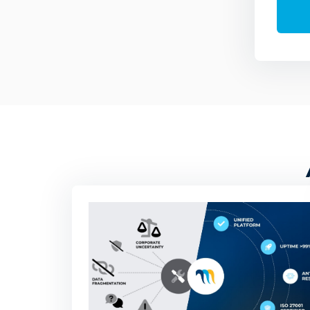
recomendar otros conteni
áreas privadas de la web
mediante plataformas pu
pulsando el botón “Acept
clicando en el botón “Re
Aviso legal, política de 