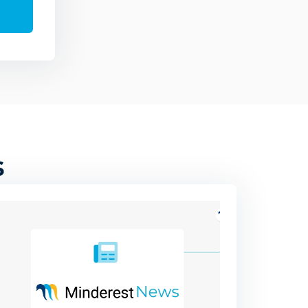
ra de acceder a
uncios,
las cookies
azar su uso
os en nuestro
Aceptar
s
ación de cookies