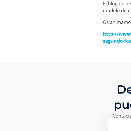
El blog de n
modelo de n
Os animamos 
http://www
segundo-fa
De
pu
Contacta