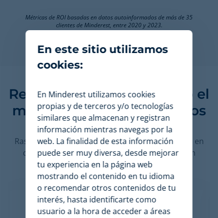
Métricas de ROI basadas en datos autoinformados de más de 35
clientes de Minderest, entre 2020 y 2023.
En este sitio utilizamos
cookies:
Retailers y marcas de todo el
En Minderest utilizamos cookies
propias y de terceros y/o tecnologías
mundo monitorizan precios
similares que almacenan y registran
con nosotros
información mientras navegas por la
web. La finalidad de esta información
Rastreador de precios y stock de la competencia en
puede ser muy diversa, desde mejorar
cualquier país, idioma o moneda, con una gran
tu experiencia en la página web
cobertura y precisión de datos.
mostrando el contenido en tu idioma
o recomendar otros contenidos de tu
interés, hasta identificarte como
usuario a la hora de acceder a áreas