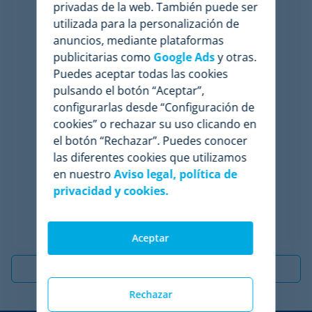
privadas de la web. También puede ser
utilizada para la personalización de
anuncios, mediante plataformas
publicitarias como
Google Ads
y otras.
“Queríamos mantener unos precios competitivos
Puedes aceptar todas las cookies
tanto en productos propios como de terceras
pulsando el botón “Aceptar”,
marcas.”
configurarlas desde “Configuración de
Controlar los precios y stock de más de 70
competidores.
cookies” o rechazar su uso clicando en
Analizar precios y conocer su posicionamiento.
el botón “Rechazar”. Puedes conocer
Reducir el tiempo de obtención y gestión de datos.
las diferentes cookies que utilizamos
Encontrar el precio justo de venta.
en nuestro
Aviso legal, política de
privacidad y cookies.
Descubre más
Aceptar
Ver todos los casos de éxito
Rechazar