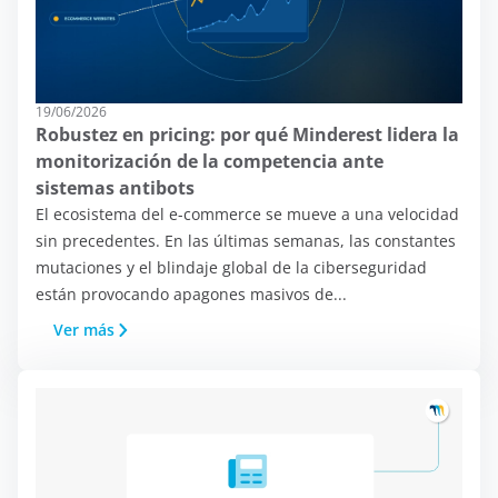
19/06/2026
Robustez en pricing: por qué Minderest lidera la
monitorización de la competencia ante
sistemas antibots
El ecosistema del e-commerce se mueve a una velocidad
sin precedentes. En las últimas semanas, las constantes
mutaciones y el blindaje global de la ciberseguridad
En este sitio utilizamos
están provocando apagones masivos de...
cookies:
Ver más
En Minderest utilizamos cookies
propias y de terceros y/o tecnologías
similares que almacenan y registran
información mientras navegas por la
web. La finalidad de esta información