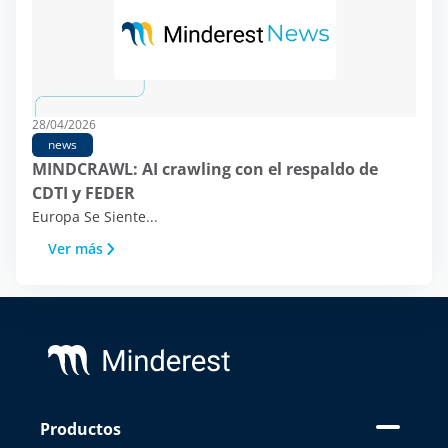
puede ser muy diversa, desde mejorar
tu experiencia en la página web
mostrando el contenido en tu idioma
o recomendar otros contenidos de tu
interés, hasta identificarte como
28/04/2026
usuario a la hora de acceder a áreas
news
privadas de la web. También puede ser
MINDCRAWL: AI crawling con el respaldo de
utilizada para la personalización de
CDTI y FEDER
anuncios, mediante plataformas
Europa Se Siente...
publicitarias como
Google Ads
y otras.
Ver más
Puedes aceptar todas las cookies
pulsando el botón “Aceptar”,
configurarlas desde “Configuración de
Footer
cookies” o rechazar su uso clicando en
el botón “Rechazar”. Puedes conocer
las diferentes cookies que utilizamos
en nuestro
Aviso legal, política de
privacidad y cookies.
Productos