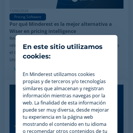
15/06/2026
Pricing Software
Por qué Minderest es la mejor alternativa a
Wiser en pricing intelligence
Recientemente, ha trascendido en el sector un hito
relevante: el proceso de reorganización financiera bajo
En este sitio utilizamos
el Chapter 11 iniciado por Wiser Solutions en Estados
cookies:
Unidos. Aunque esta medida no implica...
Ver más
En Minderest utilizamos cookies
propias y de terceros y/o tecnologías
similares que almacenan y registran
información mientras navegas por la
web. La finalidad de esta información
puede ser muy diversa, desde mejorar
tu experiencia en la página web
mostrando el contenido en tu idioma
o recomendar otros contenidos de tu