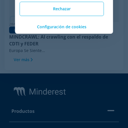
Rechazar
28/04/2026
Configuración de cookies
news
MINDCRAWL: AI crawling con el respaldo de
CDTI y FEDER
Europa Se Siente...
Ver más
Footer
Productos