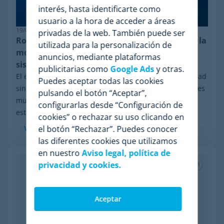
interés, hasta identificarte como
usuario a la hora de acceder a áreas
19/06/2026
privadas de la web. También puede ser
Robustez en pricing: por qué Minderest lidera la
utilizada para la personalización de
monitorización de la competencia ante
anuncios, mediante plataformas
sistemas antibots
publicitarias como
Google Ads
y otras.
El ecosistema del e-commerce se mueve a una velocidad
Puedes aceptar todas las cookies
sin precedentes. En las últimas semanas, las constantes
pulsando el botón “Aceptar”,
mutaciones y el blindaje global de la ciberseguridad
configurarlas desde “Configuración de
están provocando apagones masivos de...
cookies” o rechazar su uso clicando en
Ver más
el botón “Rechazar”. Puedes conocer
las diferentes cookies que utilizamos
en nuestro
Aviso legal, política de
privacidad y cookies.
Aceptar