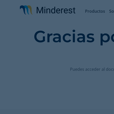
Pasar
al
Productos
So
contenido
principal
Gracias p
Puedes acceder al doc