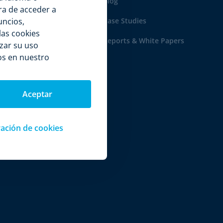
bre nosotros
Blog
ra de acceder a
uncios,
rtners
Case Studies
las cookies
Reports & White Papers
azar su uso
os en nuestro
Aceptar
ación de cookies