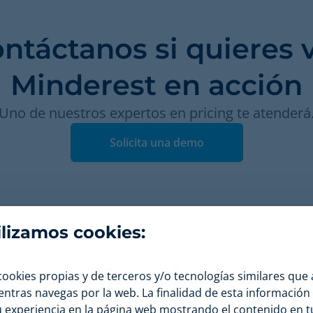
ntáctanos si quieres 
Minderest en acción
Uno de nuestros expertos en pricing te atenderá
Solicita una demo
tilizamos cookies:
cookies propias y de terceros y/o tecnologías similares que
Servicios
Com
entras navegas por la web. La finalidad de esta informació
u experiencia en la página web mostrando el contenido en t