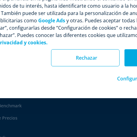
Support & SLA
So
dos de tu interés, hasta identificarte como usuario a la ho
. También puede ser utilizada para la personalización de an
ecios de la
Customer Success
Pa
blicitarias como
Google Ads
y otras. Puedes aceptar todas 
Integrations & BI
ar”, configurarlas desde “Configuración de cookies” o rech
MSRP & MAP
chazar”. Puedes conocer las diferentes cookies que utilizam
privacidad y cookies.
Rechazar
ence
Configur
gence
g
 Benchmark
 Precios