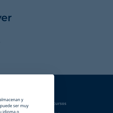
ver
.
 almacenan y
pañía
Recursos
n puede ser muy
u idioma o