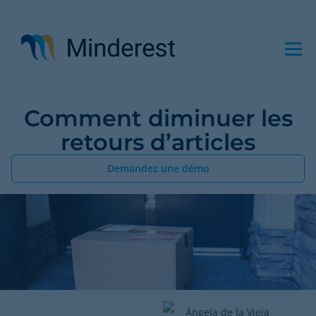
Aller
au
contenu
principal
Comment diminuer les
retours d’articles
Demandez une démo
Ángela de la Vieja