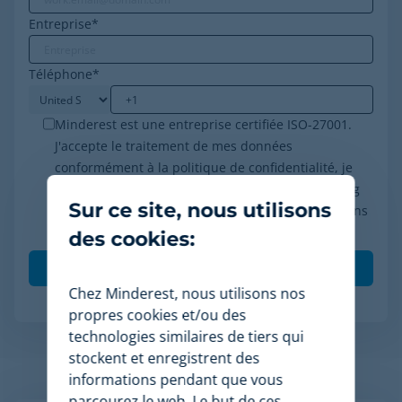
Entreprise
*
Téléphone
*
Minderest est une entreprise certifiée ISO-27001.
J'accepte le traitement de mes données
conformément à la politique de confidentialité, je
consens à recevoir des communications marketing
Sur ce site, nous utilisons
de Minderest et je comprends que mes interactions
(ouvertures et clics) seront mesurées pour per
*
des cookies:
Chez Minderest, nous utilisons nos
propres cookies et/ou des
technologies similaires de tiers qui
stockent et enregistrent des
Articles apparentés
informations pendant que vous
parcourez le web. Le but de ces