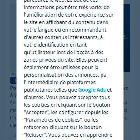
informations peut être très varié: de
l'amélioration de votre expérience sur
le site en affichant du contenu dans
votre langue ou en recommandant
d'autres contenus intéressants, à
votre identification en tant
qu'utilisateur lors de l'accès à des
zones privées du site. Elles peuvent
également être utilisées pour la
personnalisation des annonces, par
15/06/2026
Pricing Software
l'intermédiaire de plateformes
Pourquoi Minderest est la meilleure alternative
publicitaires telles que
Google Ads
et
à Wiser en pricing intelligence
d'autres. Vous pouvez accepter tous
Récemment, le secteur a été marqué par un événement
les cookies en cliquant sur le bouton
majeur : la procédure de réorganisation financière sous
"Accepter", les configurer depuis les
le Chapter 11 initiée par Wiser Solutions aux États-Unis.
"Paramètres de cookies", ou les
Bien que cette mesure n'implique...
refuser en cliquant sur le bouton
"Refuser". Vous pouvez en apprendre
En savoir plus