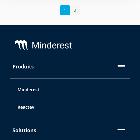
1
2
Sur ce site, nous utilisons des
Footer
cookies:
Chez Minderest, nous utilisons nos
propres cookies et/ou des
Produits
technologies similaires de tiers qui
stockent et enregistrent des
informations pendant que vous
Minderest
parcourez le web. Le but de ces
informations peut être très varié: de
l'amélioration de votre expérience sur
Reactev
le site en affichant du contenu dans
votre langue ou en recommandant
d'autres contenus intéressants, à
Solutions
votre identification en tant