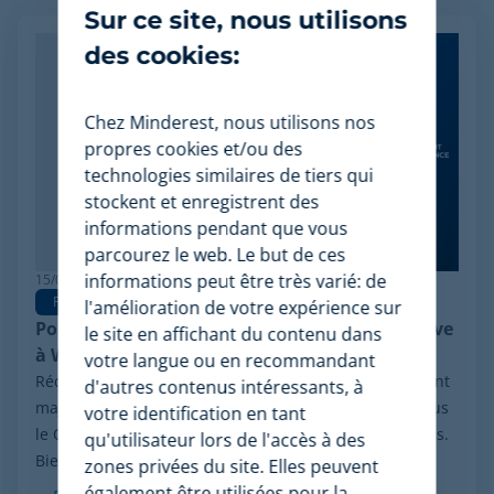
Sur ce site, nous utilisons
des cookies:
Chez Minderest, nous utilisons nos
propres cookies et/ou des
technologies similaires de tiers qui
stockent et enregistrent des
informations pendant que vous
parcourez le web. Le but de ces
informations peut être très varié: de
15/06/2026
Pricing Software
l'amélioration de votre expérience sur
Pourquoi Minderest est la meilleure alternative
le site en affichant du contenu dans
à Wiser en pricing intelligence
votre langue ou en recommandant
Récemment, le secteur a été marqué par un événement
d'autres contenus intéressants, à
majeur : la procédure de réorganisation financière sous
votre identification en tant
le Chapter 11 initiée par Wiser Solutions aux États-Unis.
qu'utilisateur lors de l'accès à des
Bien que cette mesure n'implique...
zones privées du site. Elles peuvent
également être utilisées pour la