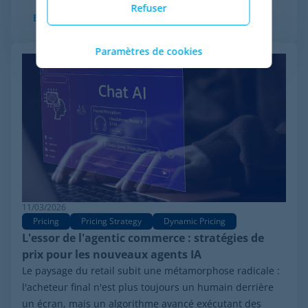
Refuser
En savoir plus
Paramètres de cookies
11/03/2026
Pricing
Pricing Strategy
Dynamic Pricing
L'essor de l'agentic commerce : stratégies de
prix pour les nouveaux agents IA
Le paysage du retail subit une métamorphose radicale :
l'acheteur final n'est plus toujours un humain derrière
un écran, mais un algorithme avancé exécutant des