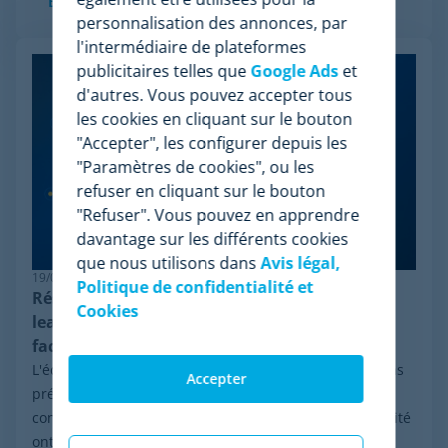
En savoir plus
personnalisation des annonces, par
l'intermédiaire de plateformes
publicitaires telles que
Google Ads
et
d'autres. Vous pouvez accepter tous
les cookies en cliquant sur le bouton
"Accepter", les configurer depuis les
"Paramètres de cookies", ou les
refuser en cliquant sur le bouton
"Refuser". Vous pouvez en apprendre
davantage sur les différents cookies
que nous utilisons dans
Avis légal,
19/06/2026
Politique de confidentialité et
Résilience en pricing : pourquoi Minderest est
Cookies
leader dans le monitoring de la concurrence
face aux systèmes anti-bot
L'écosystème du e-commerce évolue à une vitesse sans
Accepter
précédent. Ces dernières semaines, les mutations
constantes et le renforcement global de la cybersécurité
ont provoqué des pannes massives de...