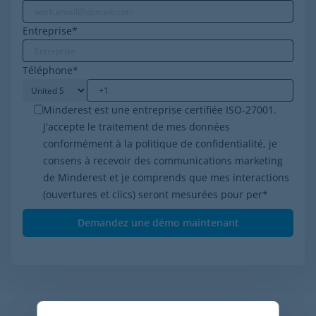
Entreprise
*
Téléphone
*
Minderest est une entreprise certifiée ISO-27001.
J'accepte le traitement de mes données
conformément à la politique de confidentialité, je
consens à recevoir des communications marketing
de Minderest et je comprends que mes interactions
(ouvertures et clics) seront mesurées pour per
*
Articles apparentés