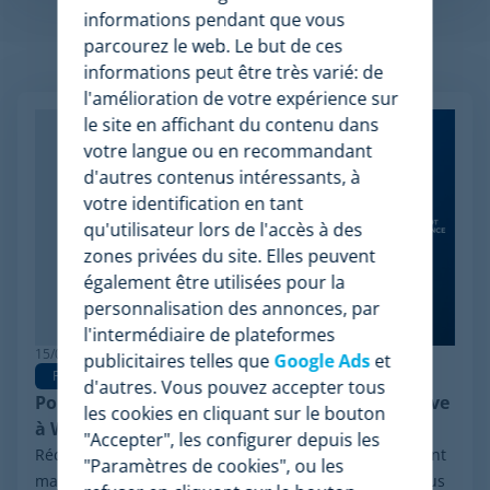
informations pendant que vous
parcourez le web. Le but de ces
Articles apparentés
informations peut être très varié: de
l'amélioration de votre expérience sur
le site en affichant du contenu dans
votre langue ou en recommandant
d'autres contenus intéressants, à
votre identification en tant
qu'utilisateur lors de l'accès à des
zones privées du site. Elles peuvent
également être utilisées pour la
personnalisation des annonces, par
l'intermédiaire de plateformes
15/06/2026
publicitaires telles que
Google Ads
et
Pricing Software
d'autres. Vous pouvez accepter tous
Pourquoi Minderest est la meilleure alternative
les cookies en cliquant sur le bouton
à Wiser en pricing intelligence
"Accepter", les configurer depuis les
Récemment, le secteur a été marqué par un événement
"Paramètres de cookies", ou les
majeur : la procédure de réorganisation financière sous