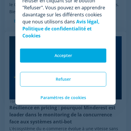
refuser en cliquant sur le bouton
le Chapter 11 initiée par Wiser Solutions aux États-Unis.
"Refuser". Vous pouvez en apprendre
Bien que cette mesure n'implique...
davantage sur les différents cookies
En savoir plus
que nous utilisons dans
Avis légal,
Politique de confidentialité et
Cookies
Accepter
Refuser
Paramètres de cookies
19/06/2026
Résilience en pricing : pourquoi Minderest est
leader dans le monitoring de la concurrence
face aux systèmes anti-bot
L'écosystème du e-commerce évolue à une vitesse sans