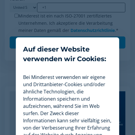
Minderest ist ein nach ISO-27001 zertifiziertes
Unternehmen. Ich akzeptiere die Verarbeitung
meiner Daten gemäß der
Datenschutzrichtlinie
.
*
Auf dieser Website
verwenden wir Cookies:
Bei Minderest verwenden wir eigene
Verwandte Artikel
und Drittanbieter-Cookies und/oder
ähnliche Technologien, die
Informationen speichern und
aufzeichnen, während Sie im Web
surfen. Der Zweck dieser
Informationen kann sehr vielfältig sein,
von der Verbesserung Ihrer Erfahrung
auf der Website durch Anzeige von