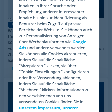
Inhalten in Ihrer Sprache oder
Empfehlung anderer interessanter
Inhalte bis hin zur Identifizierung als
15/06/2026
Benutzer beim Zugriff auf private
Pricing Software
Bereiche der Website. Sie können auch
Warum Minderest die beste Wiser Alternative
zur Personalisierung von Anzeigen
für Pricing Intelligence ist
über Werbeplattformen wie
Google
Kürzlich sorgte eine Entwicklung in der Branche für
Ads
und andere verwendet werden.
Aufsehen: das finanzielle Reorganisationsverfahren nach
Sie können alle Cookies akzeptieren,
Chapter 11, das Wiser Solutions in den USA eingeleitet
indem Sie auf die Schaltfläche
hat. Auch wenn diese Maßnahme weder...
"Akzeptieren " klicken, sie über
Mehr sehen
"Cookie-Einstellungen " konfigurieren
oder ihre Verwendung ablehnen,
indem Sie auf die Schaltfläche
"Ablehnen " klicken. Informationen zu
den verschiedenen von uns
verwendeten Cookies finden Sie in
unserem Impressum, unserer