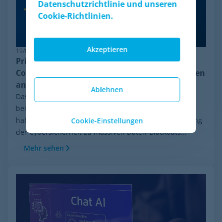
Datenschutzrichtlinie und unseren
Cookie-Richtlinien.
Akzeptieren
19/06/2026
Pricing-Resilienz: Warum Minderest das
Competitor Monitoring trotz Anti-Bot-Systemen
anführt
Ablehnen
Das E-Commerce-Ökosystem entwickelt sich mit
beispielloser Geschwindigkeit. In den letzten Wochen
haben ständige Mutationen und die globale Aufrüstung
Cookie-Einstellungen
der Cybersicherheit zu massiven Daten-Blackouts...
Mehr sehen