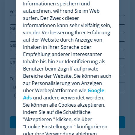
Informationen speichern und
aufzeichnen, während Sie im Web
Vorname
*
surfen. Der Zweck dieser
Informationen kann sehr vielfältig sein,
Nachname
von der Verbesserung Ihrer Erfahrung
auf der Website durch Anzeige von
Geschäfts-E-Mail
*
Inhalten in Ihrer Sprache oder
Empfehlung anderer interessanter
Inhalte bis hin zur Identifizierung als
Unternehmen
*
Benutzer beim Zugriff auf private
Bereiche der Website. Sie können auch
Telefon
*
zur Personalisierung von Anzeigen
über Werbeplattformen wie
Google
Minderest ist ein nach ISO-27001 zertifiziertes
Ads
und andere verwendet werden.
Unternehmen. Ich akzeptiere die Verarbeitung
Sie können alle Cookies akzeptieren,
meiner Daten gemäß der
Datenschutzrichtlinie
.
*
indem Sie auf die Schaltfläche
"Akzeptieren " klicken, sie über
"Cookie-Einstellungen " konfigurieren
oder ihre Verwendung ablehnen,