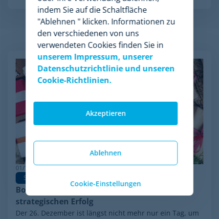
indem Sie auf die Schaltfläche
"Ablehnen " klicken. Informationen zu
den verschiedenen von uns
Verwandte Artikel
verwendeten Cookies finden Sie in
unserem Impressum, unserer
Datenschutzrichtlinie und unseren
Cookie-Richtlinien.
Akzeptieren
Ablehnen
01/12/2025
Sales strategy
Promotions
Boxing Day
Cookie-Einstellungen
Boxing Day: Vom Lagerabverkauf zum
strategischen Erfolg
Der 26. Dezember ist längst nicht mehr nur ein Tag, um