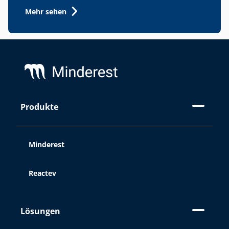
ähnliche Technologien, die
Mehr sehen
Informationen speichern und
aufzeichnen, während Sie im Web
surfen. Der Zweck dieser
Footer
Informationen kann sehr vielfältig sein,
von der Verbesserung Ihrer Erfahrung
auf der Website durch Anzeige von
Inhalten in Ihrer Sprache oder
Empfehlung anderer interessanter
Produkte
Inhalte bis hin zur Identifizierung als
Benutzer beim Zugriff auf private
Bereiche der Website. Sie können auch
Minderest
zur Personalisierung von Anzeigen
über Werbeplattformen wie
Google
Reactev
Ads
und andere verwendet werden.
Sie können alle Cookies akzeptieren,
indem Sie auf die Schaltfläche
Lösungen
"Akzeptieren " klicken, sie über
"Cookie-Einstellungen " konfigurieren