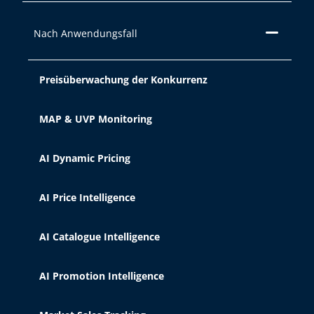
oder ihre Verwendung ablehnen,
indem Sie auf die Schaltfläche
Nach Anwendungsfall
"Ablehnen " klicken. Informationen zu
den verschiedenen von uns
verwendeten Cookies finden Sie in
Preisüberwachung der Konkurrenz
unserem Impressum, unserer
Datenschutzrichtlinie und unseren
MAP & UVP Monitoring
Cookie-Richtlinien.
AI Dynamic Pricing
Akzeptieren
AI Price Intelligence
Ablehnen
AI Catalogue Intelligence
Cookie-Einstellungen
AI Promotion Intelligence