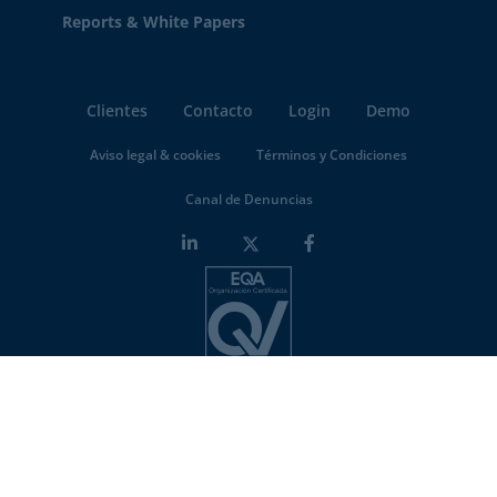
Reports & White Papers
Clientes
Contacto
Login
Demo
Aviso legal & cookies
Términos y Condiciones
Canal de Denuncias
Minderest is an
ISO-27001 certified company