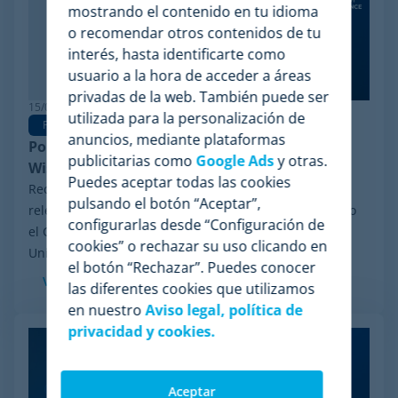
mostrando el contenido en tu idioma
o recomendar otros contenidos de tu
interés, hasta identificarte como
usuario a la hora de acceder a áreas
privadas de la web. También puede ser
15/06/2026
utilizada para la personalización de
Pricing Software
anuncios, mediante plataformas
Por qué Minderest es la mejor alternativa a
publicitarias como
Google Ads
y otras.
Wiser en pricing intelligence
Puedes aceptar todas las cookies
Recientemente, ha trascendido en el sector un hito
pulsando el botón “Aceptar”,
relevante: el proceso de reorganización financiera bajo
configurarlas desde “Configuración de
el Chapter 11 iniciado por Wiser Solutions en Estados
cookies” o rechazar su uso clicando en
Unidos. Aunque esta medida no implica...
el botón “Rechazar”. Puedes conocer
Ver más
las diferentes cookies que utilizamos
en nuestro
Aviso legal, política de
privacidad y cookies.
Aceptar