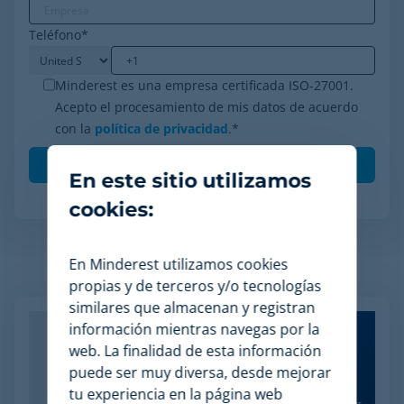
Teléfono
*
Minderest es una empresa certificada ISO-27001.
Acepto el procesamiento de mis datos de acuerdo
con la
política de privacidad
.
*
En este sitio utilizamos
cookies:
En Minderest utilizamos cookies
Artículos relacionados
propias y de terceros y/o tecnologías
similares que almacenan y registran
información mientras navegas por la
web. La finalidad de esta información
puede ser muy diversa, desde mejorar
tu experiencia en la página web