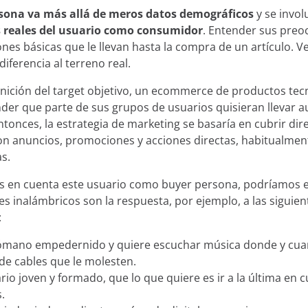
sona va más allá de meros datos demográficos
y se invol
 reales del usuario como consumidor
. Entender sus preo
ones básicas que le llevan hasta la compra de un artículo.
 diferencia al terreno real.
inición del target objetivo, un ecommerce de productos tec
der que parte de sus grupos de usuarios quisieran llevar a
ntonces, la estrategia de marketing se basaría en cubrir di
on anuncios, promociones y acciones directas, habitualmen
as.
os en cuenta este usuario como buyer persona, podríamos 
res inalámbricos son la respuesta, por ejemplo, a las siguien
:
ómano empedernido y quiere escuchar música donde y cuan
e cables que le molesten.
rio joven y formado, que lo que quiere es ir a la última en 
.