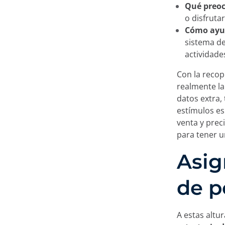
Qué preoc
o disfruta
Cómo ayud
sistema de
actividade
Con la recop
realmente la
datos extra,
estímulos es
venta y prec
para tener u
Asig
de p
A estas altu