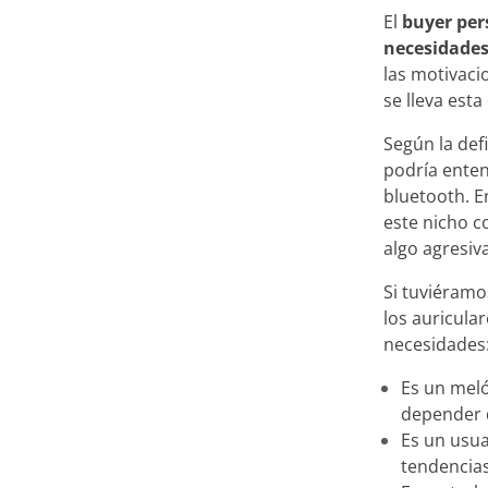
El
buyer per
necesidades
las motivaci
se lleva esta
Según la def
podría enten
bluetooth. E
este nicho c
algo agresiv
Si tuviéram
los auricula
necesidades
Es un mel
depender d
Es un usua
tendencias