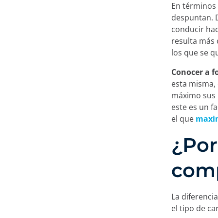
En términos 
despuntan. 
conducir hac
resulta más 
los que se qu
Conocer a f
esta misma,
máximo sus p
este es un f
el que
maxim
¿Por
comp
La diferencia
el tipo de ca