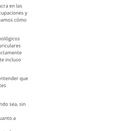
ucra en las
cupaciones y
 Veamos cómo
nológicos
uriculares
rectamente
te incluso
entender que
tes
do sea, sin
cuanto a