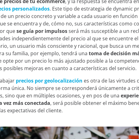
de precios de tu ecommerce
, y la respuesta se encuentra e
ecios personalizados
. Este tipo de estrategia de dynamic p
a de un precio concreto y variable a cada usuario en función 
que se encuentra y de, cómo no, sus características como 
or que
se guía por impulsos
será más susceptible a un re
ades independientemente del precio al que se encuentre el
ario, un usuario más consciente y racional, que busca un m
a su familia, por ejemplo, tendrá una
toma de decisión má
opte por un precio lo más ajustado posible a la competenc
s posibles mejoras en cuanto a características del servicio.
rabajar
precios por geolocalización
es otra de las virtudes 
orma única. No siempre se corresponderá únicamente a crit
, sino que en múltiples ocasiones, y en pos de una
experie
a vez más conectada
, será posible obtener el máximo bene
as expectativas del cliente.