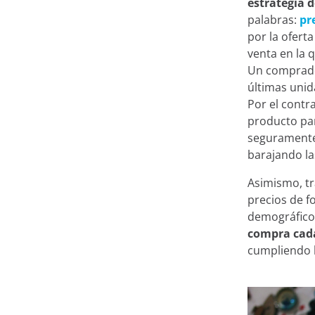
estrategia 
palabras:
pr
por la ofert
venta en la 
Un comprad
últimas unid
Por el contr
producto par
seguramente 
barajando la
Asimismo, t
precios de f
demográficos
compra cad
cumpliendo l