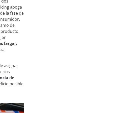
n dos
ricing aboga
de la fase de
consumidor.
clamo de
 producto.
ejor
s larga
y
ia,
de asignar
erios
ncia de
ficio posible