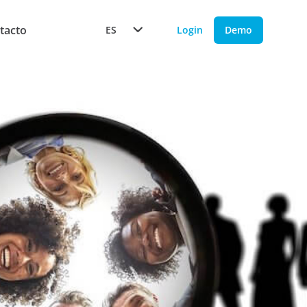
tacto
ES
Login
Demo