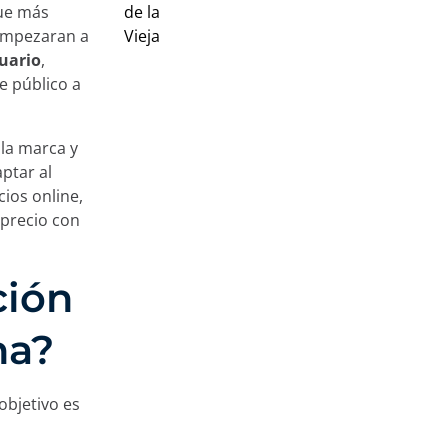
ue más
empezaran a
suario
,
e público a
la marca y
ptar al
ios online,
 precio con
ción
na?
objetivo es