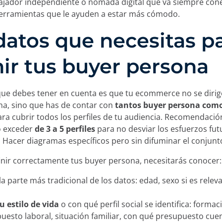
ajador independiente o nómada digital que va siempre con
zamos cookies:
herramientas que le ayuden a estar más cómodo.
datos que necesitas p
cookies propias y de terceros y/o tecnologías similares que
entras navegas por la web. La finalidad de esta informació
nir tus buyer persona
u experiencia en la página web mostrando el contenido en t
dos de tu interés, hasta identificarte como usuario a la ho
. También puede ser utilizada para la personalización de an
ue debes tener en cuenta es que tu ecommerce no se dirig
blicitarias como
Google Ads
y otras. Puedes aceptar todas 
a, sino que has de contar con
tantos buyer persona com
ar”, configurarlas desde “Configuración de cookies” o rech
ra cubrir todos los perfiles de tu audiencia. Recomendació
chazar”. Puedes conocer las diferentes cookies que utilizam
o exceder
de 3 a 5 perfiles
para no desviar los esfuerzos fu
privacidad y cookies.
a. Hacer diagramas específicos pero sin difuminar el conjunt
finir correctamente tus buyer persona, necesitarás conocer:
Rechazar
 la parte más tradicional de los datos: edad, sexo si es rele
Configur
 estilo de vida
o con qué perfil social se identifica: formac
puesto laboral, situación familiar, con qué presupuesto cu