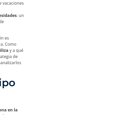
de vacaciones
esidades
: un
de
én es
ra. Como
iliza
y a qué
rategia de
analizarlos
ipo
ona en la