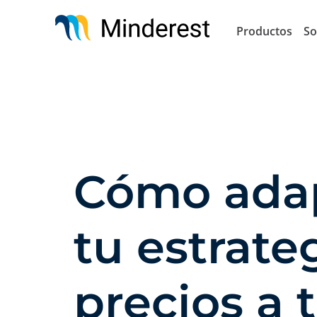
Pasar
al
Productos
So
contenido
principal
Cómo ada
tu estrate
precios a 