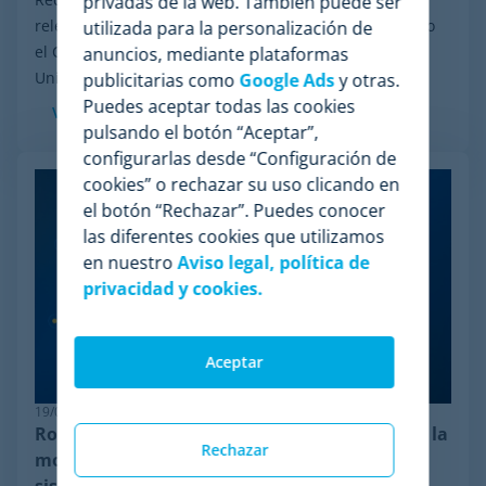
privadas de la web. También puede ser
relevante: el proceso de reorganización financiera bajo
utilizada para la personalización de
el Chapter 11 iniciado por Wiser Solutions en Estados
anuncios, mediante plataformas
Unidos. Aunque esta medida no implica...
publicitarias como
Google Ads
y otras.
Puedes aceptar todas las cookies
Ver más
pulsando el botón “Aceptar”,
configurarlas desde “Configuración de
cookies” o rechazar su uso clicando en
el botón “Rechazar”. Puedes conocer
las diferentes cookies que utilizamos
en nuestro
Aviso legal, política de
privacidad y cookies.
Aceptar
19/06/2026
Robustez en pricing: por qué Minderest lidera la
Rechazar
monitorización de la competencia ante