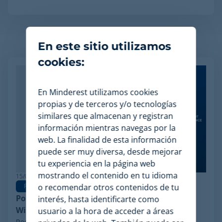
En este sitio utilizamos
Artículos relacionados
cookies:
En Minderest utilizamos cookies
propias y de terceros y/o tecnologías
similares que almacenan y registran
información mientras navegas por la
web. La finalidad de esta información
puede ser muy diversa, desde mejorar
tu experiencia en la página web
mostrando el contenido en tu idioma
15/06/2026
o recomendar otros contenidos de tu
Pricing Software
Por qué Minderest es la mejor alternativa a
interés, hasta identificarte como
Wiser en pricing intelligence
usuario a la hora de acceder a áreas
Recientemente, ha trascendido en el sector un hito