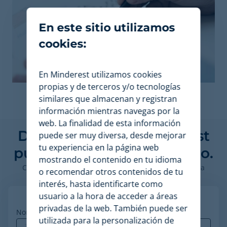
En este sitio utilizamos
cookies:
En Minderest utilizamos cookies
propias y de terceros y/o tecnologías
similares que almacenan y registran
información mientras navegas por la
web. La finalidad de esta información
Descubre cómo Minderest
puede ser muy diversa, desde mejorar
tu experiencia en la página web
puede impulsar tu negocio.
mostrando el contenido en tu idioma
Contacta con nuestros expertos en pricing para ver la
o recomendar otros contenidos de tu
plataforma en acción.
interés, hasta identificarte como
usuario a la hora de acceder a áreas
privadas de la web. También puede ser
Nombre
*
utilizada para la personalización de