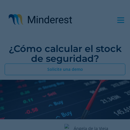
Pasar
al
contenido
principal
¿Cómo calcular el stock
de seguridad?
Solicite una demo
Ángela de la Vieja