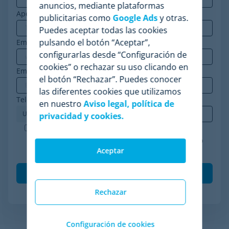
anuncios, mediante plataformas
Apellidos
publicitarias como
Google Ads
y otras.
Puedes aceptar todas las cookies
pulsando el botón “Aceptar”,
Email corporativo
*
configurarlas desde “Configuración de
cookies” o rechazar su uso clicando en
Empresa
*
el botón “Rechazar”. Puedes conocer
las diferentes cookies que utilizamos
Teléfono
*
en nuestro
Aviso legal, política de
privacidad y cookies.
Minderest es una empresa certificada ISO-27001.
Acepto el procesamiento de mis datos de acuerdo
Aceptar
con la
política de privacidad
.
*
Rechazar
Configuración de cookies