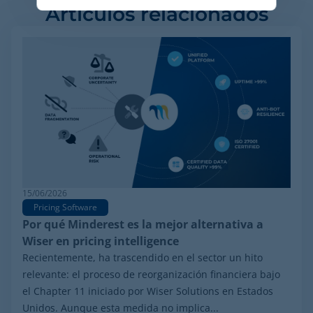
Artículos relacionados
15/06/2026
Pricing Software
Por qué Minderest es la mejor alternativa a
Wiser en pricing intelligence
Recientemente, ha trascendido en el sector un hito
relevante: el proceso de reorganización financiera bajo
el Chapter 11 iniciado por Wiser Solutions en Estados
Unidos. Aunque esta medida no implica...