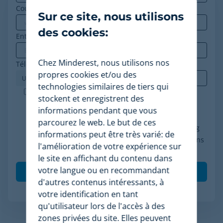
Courriel professionnel
*
Sur ce site, nous utilisons
des cookies:
Entreprise
*
Chez Minderest, nous utilisons nos
Téléphone
*
propres cookies et/ou des
technologies similaires de tiers qui
Minderest est une entreprise certifiée ISO-27001.
stockent et enregistrent des
J'accepte le traitement de mes données
informations pendant que vous
conformément à la politique de confidentialité, je
parcourez le web. Le but de ces
consens à recevoir des communications marketing
informations peut être très varié: de
de Minderest et je comprends que mes interactions
l'amélioration de votre expérience sur
(ouvertures et clics) seront mesurées pour per
*
le site en affichant du contenu dans
votre langue ou en recommandant
d'autres contenus intéressants, à
votre identification en tant
qu'utilisateur lors de l'accès à des
zones privées du site. Elles peuvent