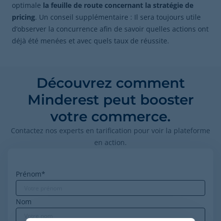
optimale
la feuille de route concernant la stratégie de
pricing
. Un conseil supplémentaire : Il sera toujours utile
d’observer la concurrence afin de savoir quelles actions ont
déjà été menées et avec quels taux de réussite.
Découvrez comment
Minderest peut booster
votre commerce.
Contactez nos experts en tarification pour voir la plateforme
en action.
Prénom
*
Nom