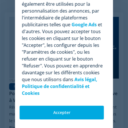
également être utilisées pour la
Articles apparentés
personnalisation des annonces, par
l'intermédiaire de plateformes
publicitaires telles que
Google Ads
et
d'autres. Vous pouvez accepter tous
les cookies en cliquant sur le bouton
"Accepter", les configurer depuis les
"Paramètres de cookies", ou les
refuser en cliquant sur le bouton
"Refuser". Vous pouvez en apprendre
davantage sur les différents cookies
que nous utilisons dans
Avis légal,
15/06/2026
Politique de confidentialité et
Pricing Software
Cookies
Pourquoi Minderest est la meilleure alternative
à Wiser en pricing intelligence
Récemment, le secteur a été marqué par un événement
Accepter
majeur : la procédure de réorganisation financière sous
le Chapter 11 initiée par Wiser Solutions aux États-Unis.
Bien que cette mesure n'implique...