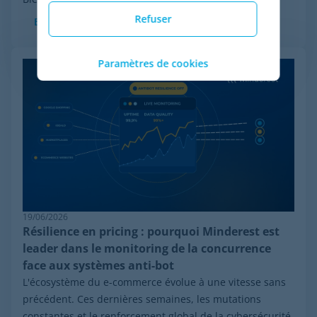
Refuser
En savoir plus
Paramètres de cookies
19/06/2026
Résilience en pricing : pourquoi Minderest est
leader dans le monitoring de la concurrence
face aux systèmes anti-bot
L'écosystème du e-commerce évolue à une vitesse sans
précédent. Ces dernières semaines, les mutations
constantes et le renforcement global de la cybersécurité