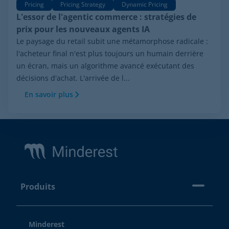
Pricing
Pricing Strategy
Dynamic Pricing
L'essor de l'agentic commerce : stratégies de
prix pour les nouveaux agents IA
Le paysage du retail subit une métamorphose radicale :
l'acheteur final n'est plus toujours un humain derrière
un écran, mais un algorithme avancé exécutant des
décisions d'achat. L'arrivée de l...
En savoir plus
Footer
Produits
Minderest