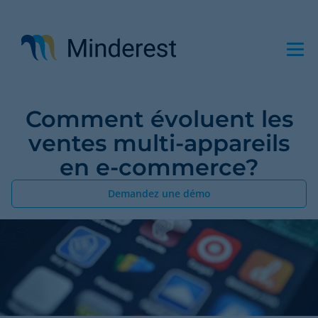
Aller
au
contenu
principal
Comment évoluent les
ventes multi-appareils
en e-commerce?
Demandez une démo