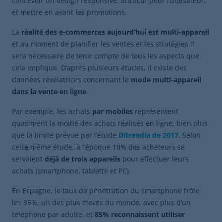
concevoir un design responsive, attractif pour l’utilisateur,
et mettre en avant les promotions.
La
r
é
ali
té
d
es e-commerces aujourd’hui est multi-
appareil
et au moment de planifier les ventes et les stratégies il
sera nécessaire de tenir compte de tous les aspects que
cela implique. D’après plusieurs études, il existe des
données révélatrices concernant le
mode multi-appareil
dans la vente en ligne
.
Par exemple, les achats
par mobiles
représentent
quasiment la moitié des achats réalisés en ligne, bien plus
que la limite prévue par l’étude
Ditrendia de 2017
. Selon
cette même étude, à l’époque 10% des acheteurs se
servaient
déjà de trois appareils
pour effectuer leurs
achats (smartphone, tablette et PC).
En Espagne, le taux de pénétration du smartphone frôle
les 95%, un des plus élevés du monde, avec plus d’un
téléphone par adulte, et
85% reconnaissent utiliser