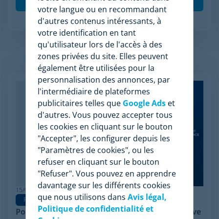
votre langue ou en recommandant
d'autres contenus intéressants, à
votre identification en tant
qu'utilisateur lors de l'accès à des
zones privées du site. Elles peuvent
Articles apparentés
également être utilisées pour la
personnalisation des annonces, par
l'intermédiaire de plateformes
publicitaires telles que
Google Ads
et
d'autres. Vous pouvez accepter tous
les cookies en cliquant sur le bouton
"Accepter", les configurer depuis les
"Paramètres de cookies", ou les
refuser en cliquant sur le bouton
"Refuser". Vous pouvez en apprendre
davantage sur les différents cookies
15/06/2026
que nous utilisons dans
Avis légal,
Pricing Software
Politique de confidentialité et
Pourquoi Minderest est la meilleure alternative