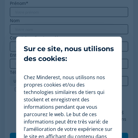
Prénom
*
Nom
Courriel professionnel
*
Sur ce site, nous utilisons
Entreprise
*
des cookies:
Téléphone
*
Chez Minderest, nous utilisons nos
propres cookies et/ou des
Minderest est une entreprise certifiée ISO-27001.
technologies similaires de tiers qui
J'accepte le traitement de mes données
stockent et enregistrent des
conformément à la politique de confidentialité, je
informations pendant que vous
consens à recevoir des communications marketing
parcourez le web. Le but de ces
de Minderest et je comprends que mes interactions
informations peut être très varié: de
(ouvertures et clics) seront mesurées pour per
*
l'amélioration de votre expérience sur
le site en affichant du contenu dans