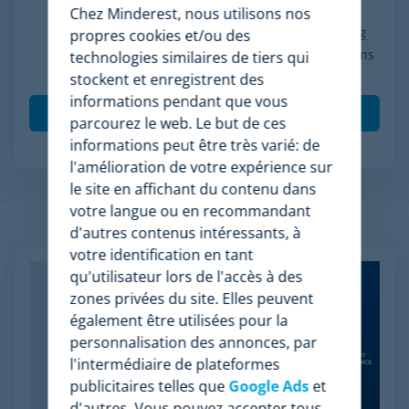
conformément à la politique de confidentialité, je
Chez Minderest, nous utilisons nos
consens à recevoir des communications marketing
propres cookies et/ou des
de Minderest et je comprends que mes interactions
technologies similaires de tiers qui
(ouvertures et clics) seront mesurées pour per
*
stockent et enregistrent des
informations pendant que vous
parcourez le web. Le but de ces
informations peut être très varié: de
l'amélioration de votre expérience sur
le site en affichant du contenu dans
votre langue ou en recommandant
Articles apparentés
d'autres contenus intéressants, à
votre identification en tant
qu'utilisateur lors de l'accès à des
zones privées du site. Elles peuvent
également être utilisées pour la
personnalisation des annonces, par
l'intermédiaire de plateformes
publicitaires telles que
Google Ads
et
d'autres. Vous pouvez accepter tous