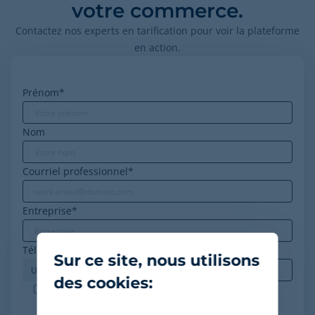
votre commerce.
Contactez nos experts en tarification pour voir la plateforme
en action.
Prénom
*
Nom
Courriel professionnel
*
Entreprise
*
Téléphone
*
Sur ce site, nous utilisons
des cookies:
Minderest est une entreprise certifiée ISO-27001.
J'accepte le traitement de mes données