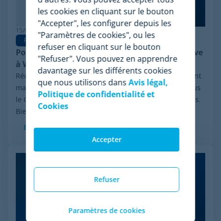
les cookies en cliquant sur le bouton
"Accepter", les configurer depuis les
15/06/2026
"Paramètres de cookies", ou les
Pricing Software
refuser en cliquant sur le bouton
Pourquoi Minderest est la meilleure alternative
"Refuser". Vous pouvez en apprendre
à Wiser en pricing intelligence
davantage sur les différents cookies
Récemment, le secteur a été marqué par un événement
que nous utilisons dans
Avis légal,
majeur : la procédure de réorganisation financière sous
Politique de confidentialité et
le Chapter 11 initiée par Wiser Solutions aux États-Unis.
Cookies
Bien que cette mesure n'implique...
En savoir plus
Accepter
Refuser
Paramètres de cookies