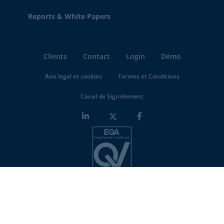
Reports & White Papers
Clients
Contact
Login
Démo
Avis legal et cookies
Termes et Conditions
Canal de Signalement
Minderest is an
ISO-27001 certified company