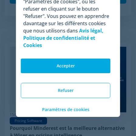
"Paramètres de cookies", ou les
refuser en cliquant sur le bouton
"Refuser". Vous pouvez en apprendre
davantage sur les différents cookies
que nous utilisons dans
Avis légal,
Articles apparentés
Politique de confidentialité et
Cookies
Accepter
Refuser
Paramètres de cookies
15/06/2026
Pricing Software
Pourquoi Minderest est la meilleure alternative
à Wiser en pricing intelligence