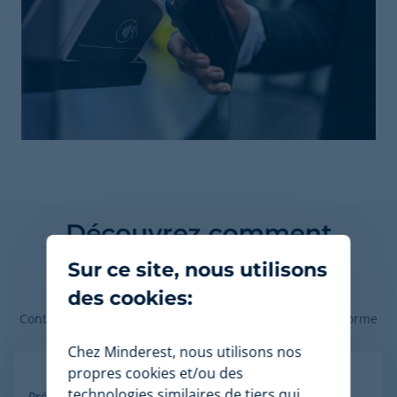
Découvrez comment
Minderest peut booster
Sur ce site, nous utilisons
votre commerce.
des cookies:
Contactez nos experts en tarification pour voir la plateforme
en action.
Chez Minderest, nous utilisons nos
propres cookies et/ou des
technologies similaires de tiers qui
Prénom
*