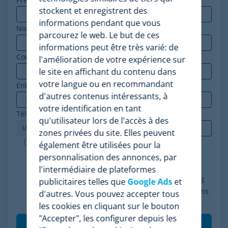
stockent et enregistrent des
informations pendant que vous
Nom
parcourez le web. Le but de ces
informations peut être très varié: de
Courriel professionnel
*
l'amélioration de votre expérience sur
le site en affichant du contenu dans
votre langue ou en recommandant
Entreprise
*
d'autres contenus intéressants, à
votre identification en tant
Téléphone
*
qu'utilisateur lors de l'accès à des
zones privées du site. Elles peuvent
Minderest est une entreprise certifiée ISO-27001.
également être utilisées pour la
J'accepte le traitement de mes données
personnalisation des annonces, par
conformément à la politique de confidentialité, je
l'intermédiaire de plateformes
consens à recevoir des communications marketing
publicitaires telles que
Google Ads
et
de Minderest et je comprends que mes interactions
d'autres. Vous pouvez accepter tous
(ouvertures et clics) seront mesurées pour per
*
les cookies en cliquant sur le bouton
"Accepter", les configurer depuis les