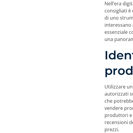
Nell’era digi
consigliati è
di uno strum
interessano 
essenziale c
una panorami
Iden
prod
Utilizzare un
autorizzati 
che potrebbe
vendere prod
produttori e 
recensioni d
prezzi.