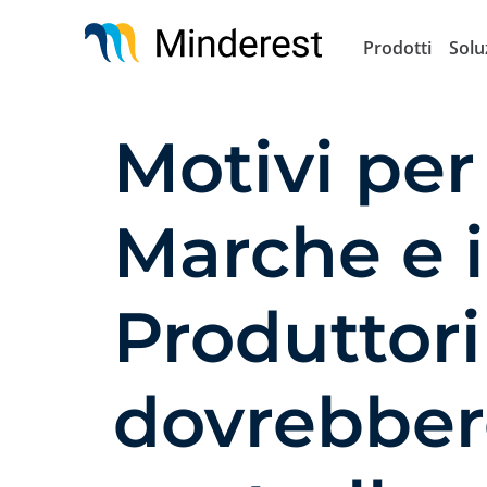
Salta
al
Prodotti
Solu
contenuto
principale
Motivi per 
Marche e i
Produttori
dovrebber