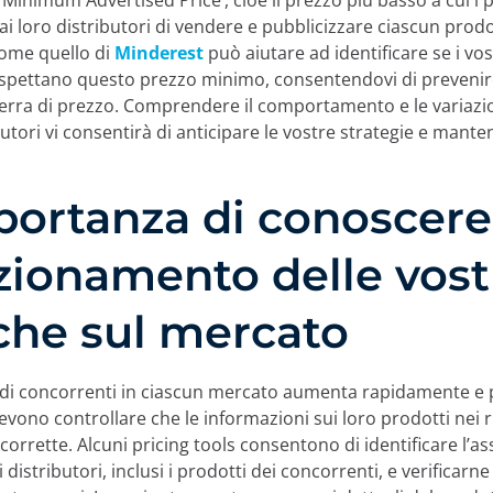
‘Minimum Advertised Price’, cioè il prezzo più basso a cui i 
izziamo i cookie:
i loro distributori di vendere e pubblicizzare ciascun prod
ome quello di
Minderest
può aiutare ad identificare se i vos
rispettano questo prezzo minimo, consentendovi di prevenire
cookie di nostra proprietà e di terze parti e/o tecnologie si
rra di prezzo. Comprendere il comportamento e le variazio
 informazioni durante la navigazione su Internet. Lo scopo
butori vi consentirà di anticipare le vostre strategie e manten
molto vario, dal migliorare la tua esperienza sul sito web 
a o raccomandando altri contenuti di interesse, all'identific
ree private del sito. Può anche essere utilizzato per personal
portanza di conoscere 
aforme pubblicitarie come
Google Ads
e altre. Puoi accettare
tta", configurarli da "Impostazioni cookie" o rifiutare il loro 
zionamento delle vost
iuta". Puoi conoscere i diversi cookie che utilizziamo nella n
rmativa sulla Privacy e Cookie.
he sul mercato
Rifiuta
di concorrenti in ciascun mercato aumenta rapidamente e p
evono controllare che le informazioni sui loro prodotti nei r
Imp
corrette. Alcuni pricing tools consentono di identificare l’
distributori, inclusi i prodotti dei concorrenti, e verificarne 