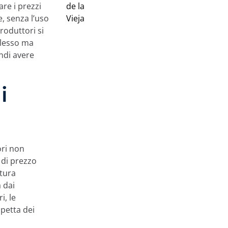
are i prezzi
e, senza l’uso
roduttori si
plesso ma
ndi avere
i
ori non
 di prezzo
tura
 dai
i, le
petta dei