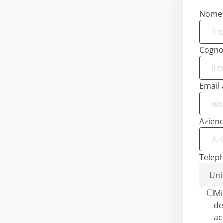
Nome
Cogn
Email 
Azien
Telep
Mi
de
ac