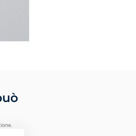
può
i
zione.