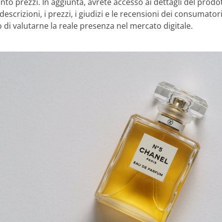
to prezzi. In aggiunta, avrete accesso ai dettagli del prodo
descrizioni, i prezzi, i giudizi e le recensioni dei consumatori 
di valutarne la reale presenza nel mercato digitale.