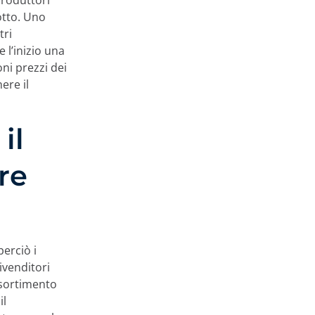
produttori
otto. Uno
tri
 l’inizio una
mili che
ni prezzi dei
 di queste
ere il
mostrando
azione di te come
izzare gli
il
 tutti i cookie
utilizzo
re
ostra
Accetta
erciò i
ivenditori
ostazioni cookie
assortimento
il