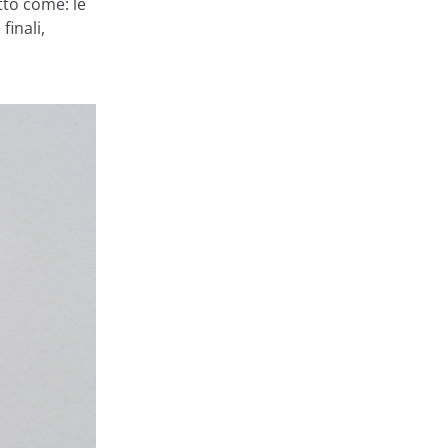
tto come: le
finali,