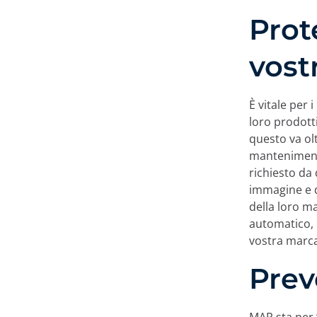
Prot
vost
È vitale per
loro prodotti 
questo va ol
manteniment
richiesto da
immagine e d
della loro m
automatico, 
vostra marc
Prev