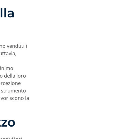
lla
no venduti i
uttavia,
minimo
 della loro
ercezione
o strumento
avoriscono la
zzo