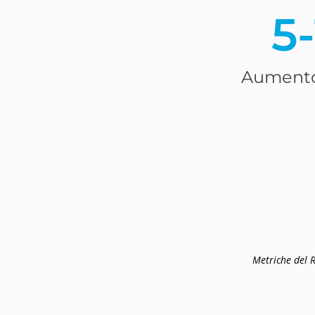
5
Aumento 
Metriche del R