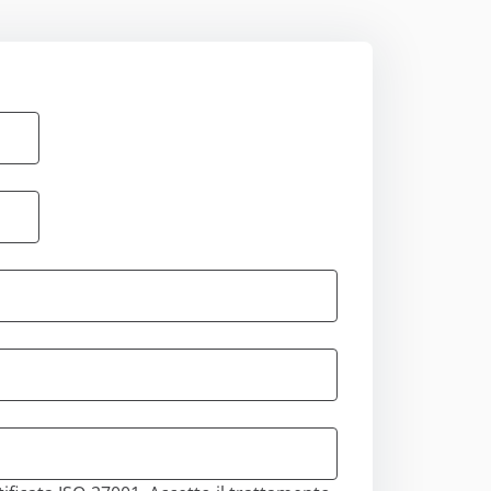
mili che
 di queste
mostrando
azione di te come
izzare gli
 tutti i cookie
utilizzo
ostra
Accetta
ostazioni cookie