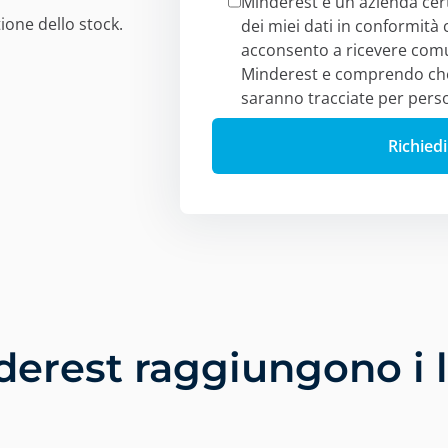
Minderest è un'azienda cert
ione dello stock.
dei miei dati in conformità 
acconsento a ricevere comu
Minderest e comprendo che l
saranno tracciate per perso
nderest raggiungono i l