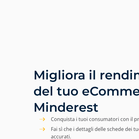
In questo sito u
Da Minderest, utilizziamo 
memorizzano e registrano
informazioni può essere 
contenuti nella tua lingu
utente nell'accesso alle a
annunci attraverso piatt
Migliora il rend
cliccando il pulsante "Acce
cliccando il pulsante "Rif
Informativa Legale, Info
del tuo eComme
Minderest
Conquista i tuoi consumatori con il pr
Fai sì che i dettagli delle schede dei t
accurati.