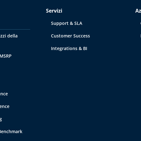
Servizi
A
Support & SLA
zzi della
Customer Success
Integrations & BI
 MSRP
ence
gence
g
 Benchmark