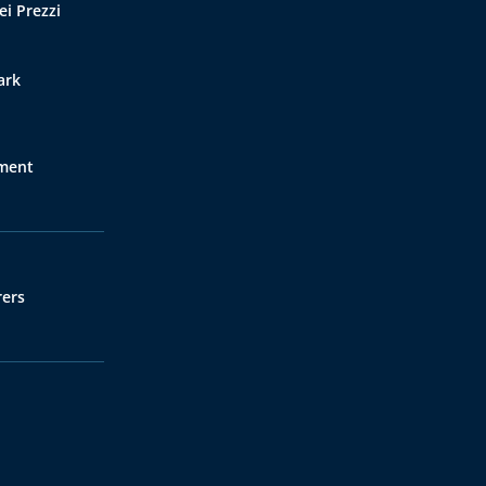
ei Prezzi
ark
nment
rers