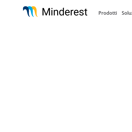
Salta
al
Prodotti
Solu
contenuto
principale