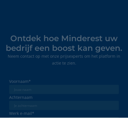
Ontdek hoe Minderest uw
bedrijf een boost kan geven.
Neem contact op met onze prijsexperts om het platform in
actie te zien.
Voornaam
*
Achternaam
Werk e-mail
*