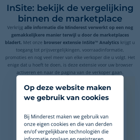
InSite: bekijk de vergelijking
binnen de marketplace
Verkrijg
alle informatie die Minderest verwerkt op een nog
gemakkelijkere manier terwijl u door de marketplaces
bladert.
Met onze
browser extensie InSite™ Analytics
krijgt u
toegang tot prijsvergelijkingen, voorraadinformatie,
promoties en nog veel meer van elke verkoper die u volgt. Het
enige dat u hoeft te doen, is deze extensie voor uw browser
activeren en naar de pagina van de verkoper gaan.
Op deze website maken
we gebruik van cookies
Bij Minderest maken we gebruik van
onze eigen cookies en die van derden
en/of vergelijkbare technologiën die
informatie opslaan en registreren