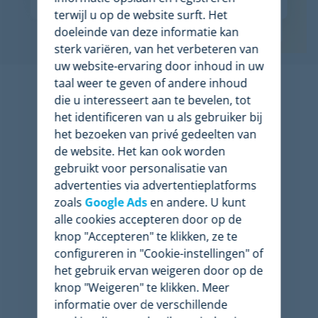
terwijl u op de website surft. Het
doeleinde van deze informatie kan
sterk variëren, van het verbeteren van
uw website-ervaring door inhoud in uw
taal weer te geven of andere inhoud
die u interesseert aan te bevelen, tot
het identificeren van u als gebruiker bij
11 van de 50 grootste
het bezoeken van privé gedeelten van
retailers ter wereld
de website. Het kan ook worden
maken gebruik van
gebruikt voor personalisatie van
advertenties via advertentieplatforms
Minderest
zoals
Google Ads
en andere. U kunt
alle cookies accepteren door op de
knop "Accepteren" te klikken, ze te
configureren in "Cookie-instellingen" of
het gebruik ervan weigeren door op de
knop "Weigeren" te klikken. Meer
informatie over de verschillende