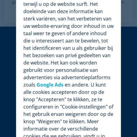
gemeenschappelijke producten en vergelijk de prijzen.
terwijl u op de website surft. Het
doeleinde van deze informatie kan
Lees meer
sterk variëren, van het verbeteren van
uw website-ervaring door inhoud in uw
taal weer te geven of andere inhoud
die u interesseert aan te bevelen, tot
het identificeren van u als gebruiker bij
het bezoeken van privé gedeelten van
de website. Het kan ook worden
gebruikt voor personalisatie van
advertenties via advertentieplatforms
zoals
Google Ads
en andere. U kunt
alle cookies accepteren door op de
knop "Accepteren" te klikken, ze te
configureren in "Cookie-instellingen" of
het gebruik ervan weigeren door op de
knop "Weigeren" te klikken. Meer
informatie over de verschillende
cookies die we gebruiken, vindt u in