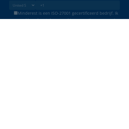
Minderest is een ISO-27001 gecertificeerd bedrijf. Ik
ga akkoord met de verwerking van mijn gegevens in
overeenstemming met het
privacybeleid
.
*