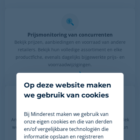
Prijsmonitoring van concurrenten
Bekijk prijzen, aanbiedingen en voorraad van andere
retailers. Bekijk hun volledige assortiment en elke
productfiche, evenals dagelijks bijgewerkte prijs- en
voorraadwijzigingen.
Lees meer
Op deze website maken
we gebruik van cookies
AI Catalogue Intelligence
Bij Minderest maken we gebruik van
Analyseer het assortiment van uw concurrenten, ontdek
onze eigen cookies en die van derden
welke merken of categorieën het zwaarst wegen in hun
en/of vergelijkbare technologiën die
portfolio, alsmede wat er nieuw is. Vind
informatie opslaan en registreren