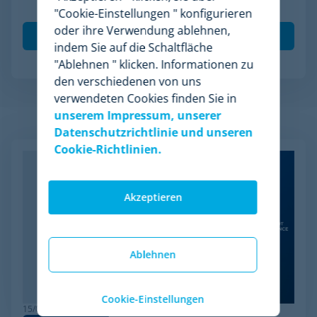
meiner Daten gemäß der
Datenschutzrichtlinie
.
*
"Cookie-Einstellungen " konfigurieren
oder ihre Verwendung ablehnen,
indem Sie auf die Schaltfläche
"Ablehnen " klicken. Informationen zu
den verschiedenen von uns
verwendeten Cookies finden Sie in
unserem Impressum, unserer
Verwandte Artikel
Datenschutzrichtlinie und unseren
Cookie-Richtlinien.
Akzeptieren
Ablehnen
Cookie-Einstellungen
15/06/2026