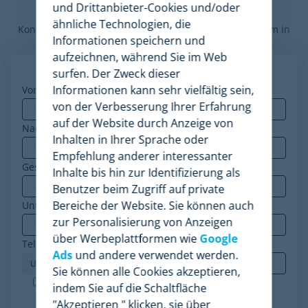
voranbringen kann.
und Drittanbieter-Cookies und/oder
ähnliche Technologien, die
Kontaktieren Sie unsere Preisexperten, um die Plattform in
Informationen speichern und
Aktion zu sehen.
aufzeichnen, während Sie im Web
surfen. Der Zweck dieser
Informationen kann sehr vielfältig sein,
Vorname
*
von der Verbesserung Ihrer Erfahrung
auf der Website durch Anzeige von
Nachname
Inhalten in Ihrer Sprache oder
Empfehlung anderer interessanter
Geschäfts-E-Mail
*
Inhalte bis hin zur Identifizierung als
Benutzer beim Zugriff auf private
Bereiche der Website. Sie können auch
Unternehmen
*
zur Personalisierung von Anzeigen
über Werbeplattformen wie
Google
Telefon
*
Ads
und andere verwendet werden.
Sie können alle Cookies akzeptieren,
Minderest ist ein nach ISO-27001 zertifiziertes
indem Sie auf die Schaltfläche
Unternehmen. Ich akzeptiere die Verarbeitung
"Akzeptieren " klicken, sie über