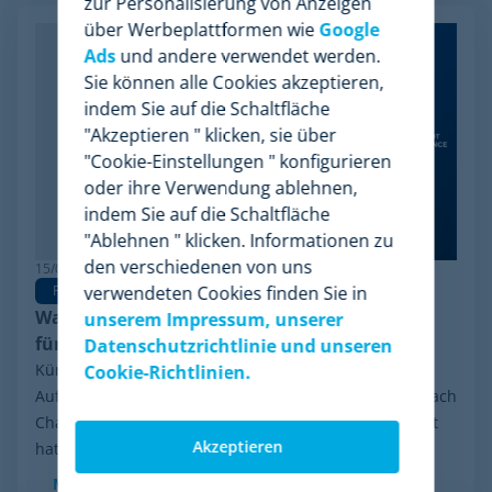
zur Personalisierung von Anzeigen
über Werbeplattformen wie
Google
Ads
und andere verwendet werden.
Sie können alle Cookies akzeptieren,
indem Sie auf die Schaltfläche
"Akzeptieren " klicken, sie über
"Cookie-Einstellungen " konfigurieren
oder ihre Verwendung ablehnen,
indem Sie auf die Schaltfläche
"Ablehnen " klicken. Informationen zu
den verschiedenen von uns
15/06/2026
verwendeten Cookies finden Sie in
Pricing Software
Warum Minderest die beste Wiser Alternative
unserem Impressum, unserer
für Pricing Intelligence ist
Datenschutzrichtlinie und unseren
Kürzlich sorgte eine Entwicklung in der Branche für
Cookie-Richtlinien.
Aufsehen: das finanzielle Reorganisationsverfahren nach
Chapter 11, das Wiser Solutions in den USA eingeleitet
Akzeptieren
hat. Auch wenn diese Maßnahme weder...
Mehr sehen