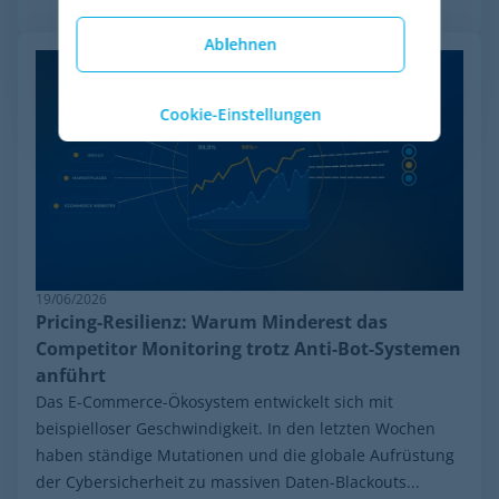
Ablehnen
Cookie-Einstellungen
19/06/2026
Pricing-Resilienz: Warum Minderest das
Competitor Monitoring trotz Anti-Bot-Systemen
anführt
Das E-Commerce-Ökosystem entwickelt sich mit
beispielloser Geschwindigkeit. In den letzten Wochen
haben ständige Mutationen und die globale Aufrüstung
der Cybersicherheit zu massiven Daten-Blackouts...