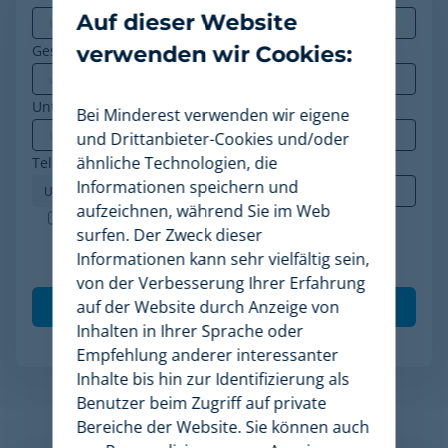
Auf dieser Website
verwenden wir Cookies:
Geschäfts-E-Mail
*
Unternehmen
*
Bei Minderest verwenden wir eigene
und Drittanbieter-Cookies und/oder
ähnliche Technologien, die
Telefon
*
Informationen speichern und
aufzeichnen, während Sie im Web
Minderest ist ein nach ISO-27001 zertifiziertes
surfen. Der Zweck dieser
Unternehmen. Ich akzeptiere die Verarbeitung
Informationen kann sehr vielfältig sein,
meiner Daten gemäß der
Datenschutzrichtlinie
.
*
von der Verbesserung Ihrer Erfahrung
auf der Website durch Anzeige von
Inhalten in Ihrer Sprache oder
Empfehlung anderer interessanter
Inhalte bis hin zur Identifizierung als
Benutzer beim Zugriff auf private
Bereiche der Website. Sie können auch
Verwandte Artikel