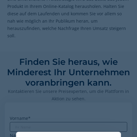
Produkt in Ihrem Online-Katalog herausholen. Halten Sie
diese auf dem Laufenden und kommen Sie vor allem so
nah wie möglich an Ihr Publikum heran, um
herauszufinden, welche Nachfrage Ihren Umsatz steigern
soll.
Finden Sie heraus, wie
Minderest Ihr Unternehmen
voranbringen kann.
Kontaktieren Sie unsere Preisexperten, um die Plattform in
Aktion zu sehen.
Vorname
*
Nachname