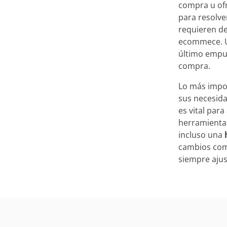
compra u ofr
para resolve
requieren de
ecommece. U
último empuj
compra.
Lo más impor
sus necesida
es vital par
herramientas
incluso una
cambios com
siempre ajus