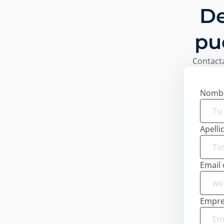
De
pu
Contacta
Nomb
Apelli
Email 
Empre