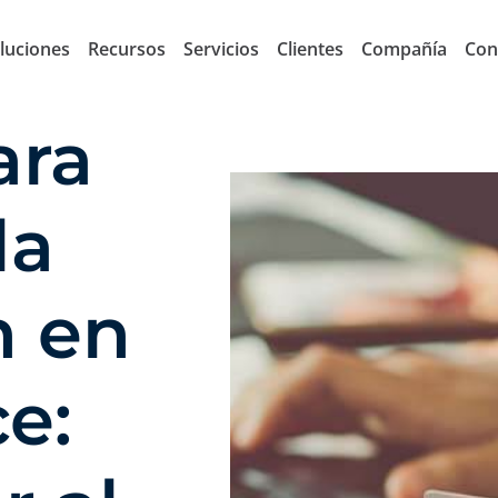
luciones
Recursos
Servicios
Clientes
Compañía
Con
ara
la
n en
e: