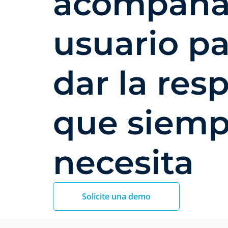
acompañar
usuario pa
dar la res
que siemp
necesita
Solicite una demo