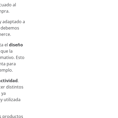
ecuado al
mpra.
y adaptado a
 debemos
merce.
ta el
diseño
que la
mativo. Esto
nta para
jemplo.
actividad
.
cer distintos
 ya
y utilizada
os productos