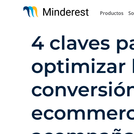
Pasar
al
Productos
So
contenido
principal
4 claves p
optimizar 
conversió
ecommerc