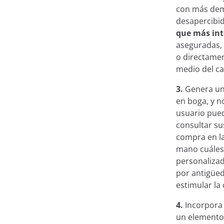
con más dem
En este sitio utili
desapercibid
que más int
En Minderest utilizamos 
aseguradas, 
registran información mi
o directamen
diversa, desde mejorar t
medio del ca
recomendar otros conteni
3.
Genera u
áreas privadas de la web
en boga, y n
mediante plataformas pu
usuario pued
pulsando el botón “Acept
consultar su
clicando en el botón “Re
compra en la
Aviso legal, política de 
mano cuáles 
personalizad
por antigüed
estimular l
4.
Incorpor
un elemento 