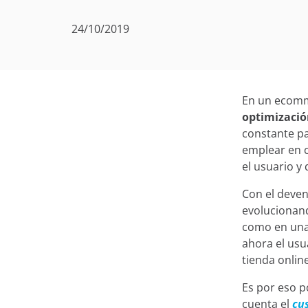
24/10/2019
En un ecomm
optimizació
constante pa
emplear en c
el usuario y
Con el deveni
evolucionand
como en una 
ahora el usu
tienda onlin
Es por eso p
cuenta el
cu