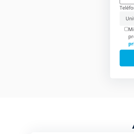
Teléf
Mi
pr
pr