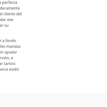
 perfecta
daderamente
l cliente del
dar ese
ar su
r a fondo
e les mandas
den ayudar
sión, e
ar tantos
erce estén