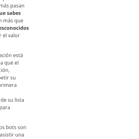
 más pasan
ue sabes
án más que
 almacenan y
esconocidos
n puede ser muy
 el valor
u idioma o
ra de acceder a
ación está
uncios,
a que el
las cookies
ción,
azar su uso
etir su
os en nuestro
 primera
de su lista
Aceptar
 para
ación de cookies
Los bots son
asistir una