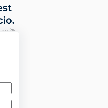
est
io.
n acción.