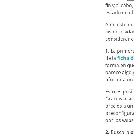
fin y al cabo
estado en el
Ante este n
las necesida
considerar c
1.
La primera
de la
ficha 
forma en que
parece algo 
ofrecer a un
Esto es posi
Gracias a las
precios a un
preconfigura
por las webs 
2.
Busca la
o