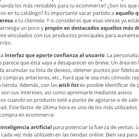
anda los más rentables para tu ecommerce? ¿Son los que
zamos cookies:
os en tu catálogo? Es importante sacar partido a
aquello q
eresa
a tu clientela. Y si consideras que esas ventas ya est
cookies propias y de terceros y/o tecnologías similares que
arriesga un poco y
propón en destacados aquellos más d
entras navegas por la web. La finalidad de esta informació
te vinculados con tus productos principales para aumentar
u experiencia en la página web mostrando el contenido en t
rrito.
dos de tu interés, hasta identificarte como usuario a la ho
na
interfaz que aporte confianza al usuario
. La personaliz
. También puede ser utilizada para la personalización de an
o parece que esta vaya a desaparecer en breve. Un área en l
blicitarias como
Google Ads
y otras. Puedes aceptar todas 
a acumular su lista de deseos, obtener puntos por fideliza
ar”, configurarlas desde “Configuración de cookies” o rech
s compras anteriores, etc., hará que le sea más cómodo rep
chazar”. Puedes conocer las diferentes cookies que utilizam
 tienda. Además, con las
wish list
es posible identificar de
privacidad y cookies.
son sus intereses, así como apremiarle mediante avisos
os cuando un producto esté a punto de agotarse o de salir 
Rechazar
ad. Este factor de última hora es uno de los más utilizados
a compra en ecommerce.
Configur
a
inteligencia artificial
para potenciar la fuerza de ventas. 
cada vez más utilizado en las tiendas online. Bien sea para 