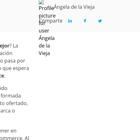
Ángela de la Vieja
Comparte
ejor
? La
pación
do pasa por
o que espera
ce
.
ido
n formada
to ofertado,
marca o
ener en
ommerce. Al