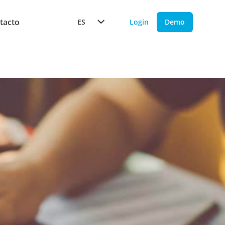
tacto
ES
Login
Demo