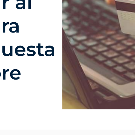
 al
ra
puesta
re