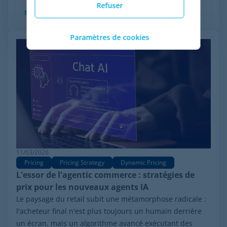
Refuser
En savoir plus
Paramètres de cookies
11/03/2026
Pricing
Pricing Strategy
Dynamic Pricing
L'essor de l'agentic commerce : stratégies de
prix pour les nouveaux agents IA
Le paysage du retail subit une métamorphose radicale :
l'acheteur final n'est plus toujours un humain derrière
un écran, mais un algorithme avancé exécutant des