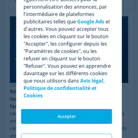
En savoir plus
personnalisation des annonces, par
l'intermédiaire de plateformes
publicitaires telles que
Google Ads
et
d'autres. Vous pouvez accepter tous
les cookies en cliquant sur le bouton
"Accepter", les configurer depuis les
"Paramètres de cookies", ou les
refuser en cliquant sur le bouton
"Refuser". Vous pouvez en apprendre
davantage sur les différents cookies
que nous utilisons dans
Avis légal,
19/06/2026
Politique de confidentialité et
Résilience en pricing : pourquoi Minderest est
Cookies
leader dans le monitoring de la concurrence
face aux systèmes anti-bot
L'écosystème du e-commerce évolue à une vitesse sans
Accepter
précédent. Ces dernières semaines, les mutations
constantes et le renforcement global de la cybersécurité
ont provoqué des pannes massives de...