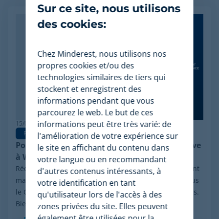
Sur ce site, nous utilisons
des cookies:
Chez Minderest, nous utilisons nos
propres cookies et/ou des
technologies similaires de tiers qui
stockent et enregistrent des
informations pendant que vous
parcourez le web. Le but de ces
informations peut être très varié: de
15/06/2026
Pricing Software
l'amélioration de votre expérience sur
Pourquoi Minderest est la meilleure alternative
le site en affichant du contenu dans
à Wiser en pricing intelligence
votre langue ou en recommandant
Récemment, le secteur a été marqué par un événement
d'autres contenus intéressants, à
majeur : la procédure de réorganisation financière sous
votre identification en tant
le Chapter 11 initiée par Wiser Solutions aux États-Unis.
qu'utilisateur lors de l'accès à des
Bien que cette mesure n'implique...
zones privées du site. Elles peuvent
également être utilisées pour la