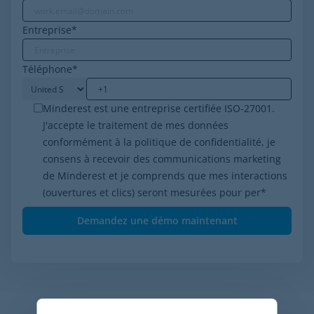
Entreprise
*
Téléphone
*
Minderest est une entreprise certifiée ISO-27001.
J'accepte le traitement de mes données
conformément à la politique de confidentialité, je
consens à recevoir des communications marketing
de Minderest et je comprends que mes interactions
(ouvertures et clics) seront mesurées pour per
*
Articles apparentés