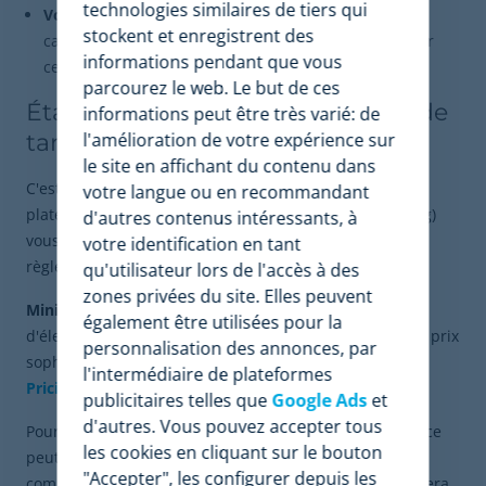
technologies similaires de tiers qui
Volume (2e degré) :
Achetez 3 unités ou plus de la
stockent et enregistrent des
catégorie "accessoires".
Règle :
15 % de réduction sur
informations pendant que vous
ces produits.
parcourez le web. Le but de ces
Étape 3 : Utilisez un outil avancé de
informations peut être très varié: de
l'amélioration de votre expérience sur
tarification dynamique
le site en affichant du contenu dans
C'est ici que la technologie devient indispensable. Une
votre langue ou en recommandant
plateforme de
tarification dynamique
(dynamic pricing)
d'autres contenus intéressants, à
vous permet d'automatiser l'application de toutes ces
votre identification en tant
règles complexes en temps réel.
qu'utilisateur lors de l'accès à des
zones privées du site. Elles peuvent
Mini-cas pratique
Imaginons un e-commerce
également être utilisées pour la
d'électronique qui souhaite appliquer une stratégie de prix
personnalisation des annonces, par
sophistiquée. C'est là que
Reactev, l'outil de Dynamic
l'intermédiaire de plateformes
Pricing
de Minderest
, entre en jeu.
publicitaires telles que
Google Ads
et
d'autres. Vous pouvez accepter tous
Pour la
discrimination de troisième degré
, l'e-commerce
les cookies en cliquant sur le bouton
peut configurer "l'application mobile" et "le site web"
"Accepter", les configurer depuis les
comme deux canaux de vente distincts. Reactev analysera