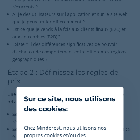
récurrents ?
Ai-je des utilisateurs sur l'application et sur le site web
que je peux traiter différemment ?
Est-ce que je vends à la fois aux clients finaux (B2C) et
aux entreprises (B2B) ?
Existe-t-il des différences significatives de pouvoir
d'achat ou de comportement entre différentes régions
géographiques ?
Étape 2 : Définissez les règles de
prix
Une fois les segments identifiés, assignez des règles de
Sur ce site, nous utilisons
prix spécifiques. Par exemple :
des cookies:
Segment :
Nouveaux utilisateurs.
Règle :
10 % de
réduction sur le premier achat.
Chez Minderest, nous utilisons nos
Segment :
Membres du programme de fidélité.
Règle :
5
propres cookies et/ou des
% de réduction permanente sur toute la boutique.