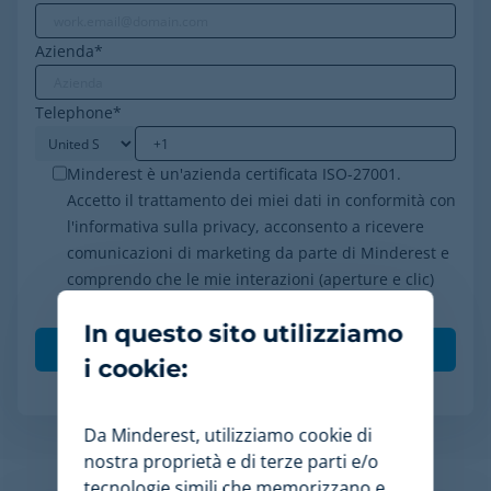
Azienda
*
Telephone
*
Minderest è un'azienda certificata ISO-27001.
Accetto il trattamento dei miei dati in conformità con
l'informativa sulla privacy, acconsento a ricevere
comunicazioni di marketing da parte di Minderest e
comprendo che le mie interazioni (aperture e clic)
saranno tracciate per personalizzare i contenuti.
*
In questo sito utilizziamo
i cookie:
Da Minderest, utilizziamo cookie di
nostra proprietà e di terze parti e/o
tecnologie simili che memorizzano e