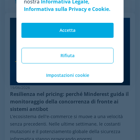
nostra
Informativa Legale,
Scopri di più
Informativa sulla Privacy e Cookie.
Accetta
Rifiuta
Impostazioni cookie
19/06/2026
Resilienza nel pricing: perché Minderest guida il
monitoraggio della concorrenza di fronte ai
sistemi antibot
L'ecosistema dell'e-commerce si muove a una velocità
senza precedenti. Nelle ultime settimane, le costanti
mutazioni e il potenziamento globale della sicurezza
informatica stanno provocando enormi...