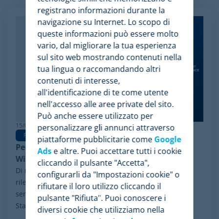
Articoli Relazionati
registrano informazioni durante la
navigazione su Internet. Lo scopo di
queste informazioni può essere molto
vario, dal migliorare la tua esperienza
sul sito web mostrando contenuti nella
tua lingua o raccomandando altri
contenuti di interesse,
all'identificazione di te come utente
nell'accesso alle aree private del sito.
Può anche essere utilizzato per
15/06/2026
personalizzare gli annunci attraverso
Pricing Software
piattaforme pubblicitarie come
Google
Perché Minderest è la migliore alternativa a
Ads
e altre. Puoi accettare tutti i cookie
Wiser per la pricing intelligence
cliccando il pulsante "Accetta",
Di recente, ha fatto notizia nel settore un evento
configurarli da "Impostazioni cookie" o
rilevante: il processo di riorganizzazione finanziaria ai
rifiutare il loro utilizzo cliccando il
sensi del Chapter 11 avviato da Wiser Solutions negli
pulsante "Rifiuta". Puoi conoscere i
Stati Uniti. Sebbene questa misura...
diversi cookie che utilizziamo nella