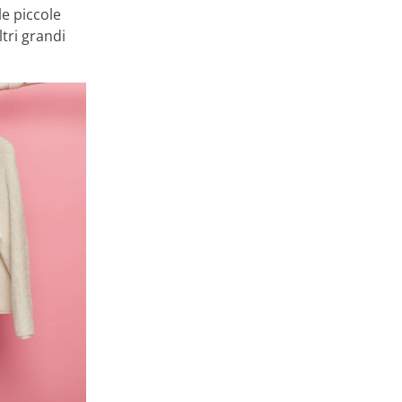
le piccole
tri grandi
mili che
 di queste
mostrando
azione di te come
izzare gli
 tutti i cookie
utilizzo
ostra
Accetta
ostazioni cookie