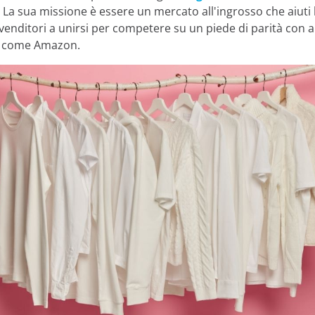
. La sua missione è essere un mercato all'ingrosso che aiuti 
izziamo i cookie:
venditori a unirsi per competere su un piede di parità con al
e come Amazon.
cookie di nostra proprietà e di terze parti e/o tecnologie si
 informazioni durante la navigazione su Internet. Lo scopo
molto vario, dal migliorare la tua esperienza sul sito web 
a o raccomandando altri contenuti di interesse, all'identific
ree private del sito. Può anche essere utilizzato per personal
aforme pubblicitarie come
Google Ads
e altre. Puoi accettare
tta", configurarli da "Impostazioni cookie" o rifiutare il loro 
iuta". Puoi conoscere i diversi cookie che utilizziamo nella n
rmativa sulla Privacy e Cookie.
Rifiuta
Imp