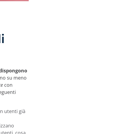
i
e dispongono
ano su meno
ce
con
eguenti
n utenti già
izzano
utenti, cosa