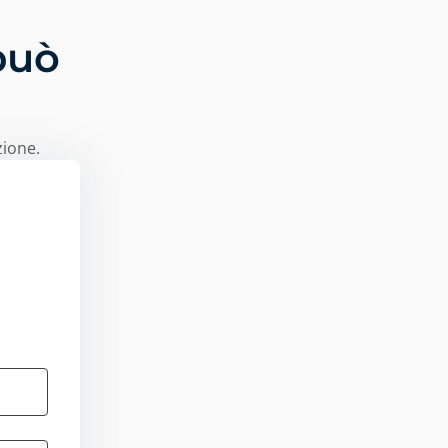
può
i
zione.