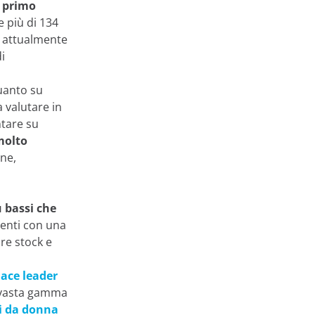
 primo
 più di 134
, attualmente
i
uanto su
a valutare in
ntare su
molto
one,
ù bassi che
lienti con una
re stock e
ace leader
a vasta gamma
i da donna