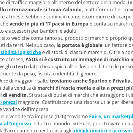
e di traffico maggiore all’interno del settore della moda.
In
ello internazionale si trova Zalando,
piattaforma che riceve
isite al mese. Sebbene cominciò come e-commerce di scarpe
 che
vende in più di 17 paesi in Europa
e conta su marchi d
o e accessori per bambini e adulti.
,
sito web che conta tanto su prodotti di marchio proprio q
uti da terzi. Nel suo caso,
la portata è globale
, un fattore d
sibilità logistiche
e di stock di ciascun marchio. Oltre a co
site al mese,
ASOS si è costruito un’immagine di marchio 
er gli utenti
dato che auspica all’inclusione di tutte le pers
mente da peso, fisicità o identità di genere.
lace
di maggior risalto
troviamo anche Spartoo e Privalia,
i dalla vendita di
marchi di fascia media e alta a prezzi pi
ti di vendita
. Si tratta di outlet di marchi che attraggono i c
i prezzi
maggiore. Costituiscono una risorsa utile per libera
e vendite dell’impresa.
lle vendite tra imprese (B2B) troviamo
Faire, un marketpl
a all'ingrosso
in tutto il mondo. Su Faire, puoi trovare un
 dall'arredamento per la casa agli
abbigliamento e accessor