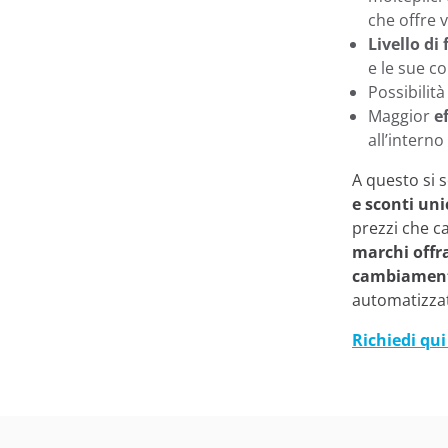
che offre 
Livello di
e le sue co
Possibilità
Maggior
e
all’interno
A questo si 
e sconti uni
prezzi che c
marchi offra
cambiamenti
automatizzat
Richiedi qu