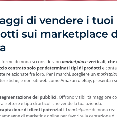
aggi di vendere i tuoi
otti sui marketplace d
da
taforme di moda si considerano
marketplace
verticali, ch
cio centrato solo per determinati tipi di prodotti
e cont
tte relazionate fra loro. Per i marchi, scegliere un
marketpla
teristiche, e non siti web come Amazon o eBay, presenta i s
segmentazione dei pubblici.
Offrono visibilità maggiore co
 al settore e tipo di articoli che vende la tua azienda.
aptazione di clienti potenziali
. I
marketplace
di moda real
 campagne di marketing online per favorire la captazione di 