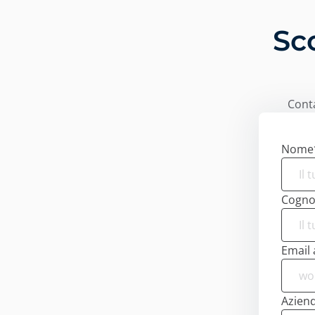
Sc
Conta
Nome
Cogn
Email 
Azien