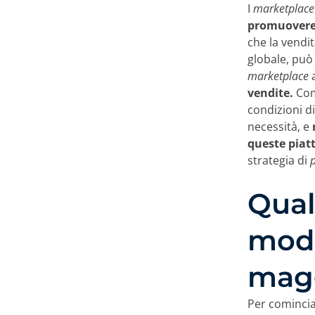
I
marketplac
promuovere i
che la vendit
globale, può
marketplace
a
vendite.
Come
condizioni d
necessità, e
queste piat
strategia di
p
Qual
moda
mag
Per comincia