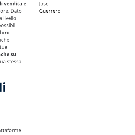
di vendita e
tore. Dato
 livello
ossibili
loro
iche,
 tue
che su
tua stessa
i
iattaforme