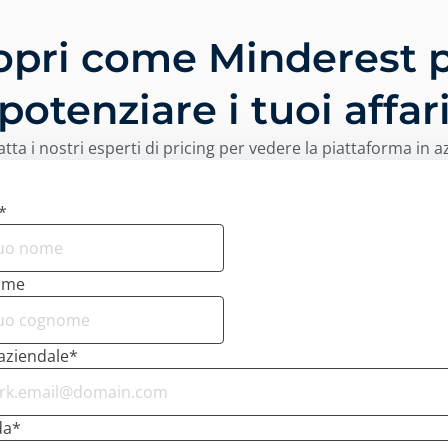
opri come Minderest 
potenziare i tuoi affar
tta i nostri esperti di pricing per vedere la piattaforma in a
*
ome
aziendale
*
da
*