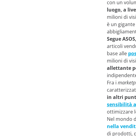
con un volum
luogo, a liv
milioni di v
è un gigante
abbigliament
Segue ASOS
articoli vend
base alle
pos
milioni di vi
allettante p
indipendente
Fra i
marketp
caratterizzat
in altri pun
sensibilità a
ottimizzare l
Nel mondo de
nella vendit
di prodotti,