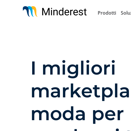
Salta
al
Prodotti
Solu
contenuto
principale
I migliori
marketpla
moda per