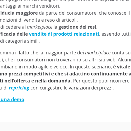
vantaggi ai marchi venditori.
 fiducia maggiore
da parte del consumatore, che conosce il
ndizioni di vendita e reso di articoli.
 di cedere al
marketplace
la
gestione dei resi
.
fficacia delle
vendite di prodotti relazionati
, essendo tutti 
 di categorie simili.
somma il fatto che la maggior parte dei
marketplace
conta s
ci
,
che
i consumatori non troveranno su altri siti web. Alcuni
ambiano in modo agile e veloce. In questo scenario,
è vitale
no prezzi competitivi e che si adattino
continuamente a
 nell’offerta e nella domanda.
Per questo puoi ricorrere
i di
repricing
con cui gestire le variazioni dei prezzi.
i una demo
.