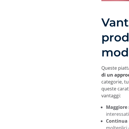
Vant
prod
mo
Queste piat
di un approc
categorie, tu
queste carat
vantaggi:
Maggiore 
interessati
Continua c
molteplici