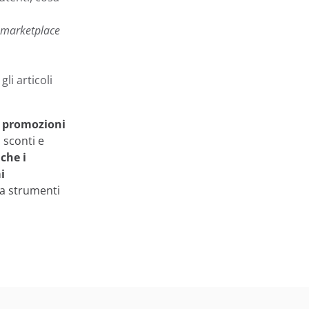
marketplace
gli articoli
u
promozioni
 sconti e
 che i
i
 a strumenti