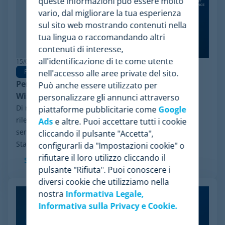
queste informazioni può essere molto
vario, dal migliorare la tua esperienza
sul sito web mostrando contenuti nella
tua lingua o raccomandando altri
contenuti di interesse,
all'identificazione di te come utente
15/06/2026
Pricing Software
nell'accesso alle aree private del sito.
Perché Minderest è la migliore alternativa a
Può anche essere utilizzato per
Wiser per la pricing intelligence
personalizzare gli annunci attraverso
Di recente, ha fatto notizia nel settore un evento
piattaforme pubblicitarie come
Google
rilevante: il processo di riorganizzazione finanziaria ai
Ads
e altre. Puoi accettare tutti i cookie
sensi del Chapter 11 avviato da Wiser Solutions negli
cliccando il pulsante "Accetta",
Stati Uniti. Sebbene questa misura...
configurarli da "Impostazioni cookie" o
rifiutare il loro utilizzo cliccando il
Scopri di più
pulsante "Rifiuta". Puoi conoscere i
diversi cookie che utilizziamo nella
nostra
Informativa Legale,
Informativa sulla Privacy e Cookie.