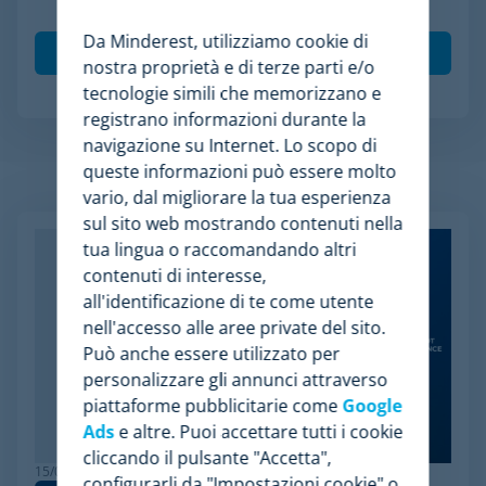
saranno tracciate per personalizzare i contenuti.
*
Da Minderest, utilizziamo cookie di
nostra proprietà e di terze parti e/o
tecnologie simili che memorizzano e
registrano informazioni durante la
navigazione su Internet. Lo scopo di
queste informazioni può essere molto
Articoli Relazionati
vario, dal migliorare la tua esperienza
sul sito web mostrando contenuti nella
tua lingua o raccomandando altri
contenuti di interesse,
all'identificazione di te come utente
nell'accesso alle aree private del sito.
Può anche essere utilizzato per
personalizzare gli annunci attraverso
piattaforme pubblicitarie come
Google
Ads
e altre. Puoi accettare tutti i cookie
cliccando il pulsante "Accetta",
15/06/2026
configurarli da "Impostazioni cookie" o