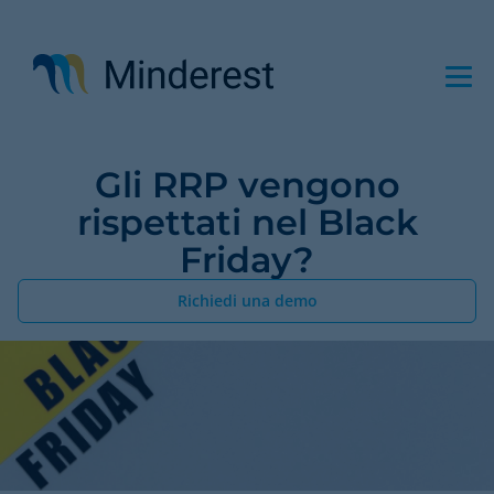
Salta
al
contenuto
principale
Gli RRP vengono
rispettati nel Black
Friday?
Richiedi una demo