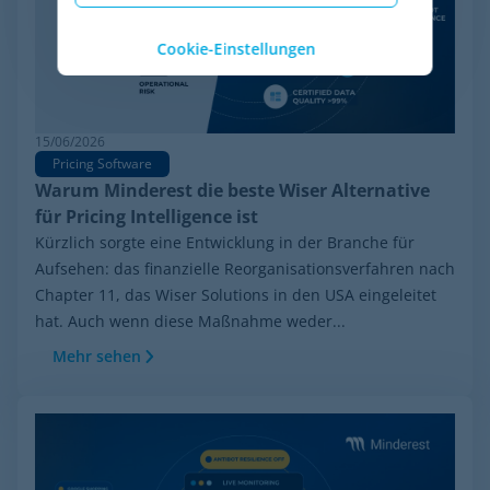
Cookie-Einstellungen
15/06/2026
Pricing Software
Warum Minderest die beste Wiser Alternative
für Pricing Intelligence ist
Kürzlich sorgte eine Entwicklung in der Branche für
Aufsehen: das finanzielle Reorganisationsverfahren nach
Chapter 11, das Wiser Solutions in den USA eingeleitet
hat. Auch wenn diese Maßnahme weder...
Mehr sehen