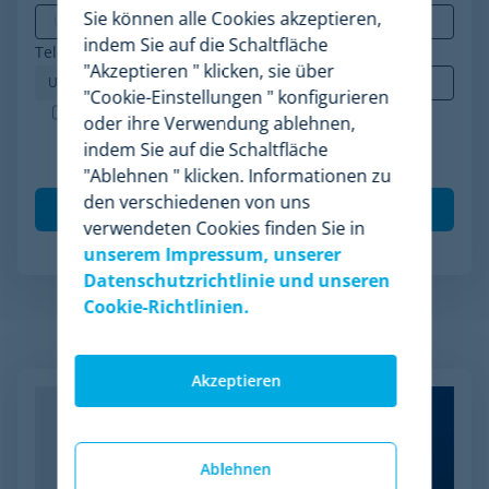
Sie können alle Cookies akzeptieren,
indem Sie auf die Schaltfläche
Telefon
*
"Akzeptieren " klicken, sie über
"Cookie-Einstellungen " konfigurieren
Minderest ist ein nach ISO-27001 zertifiziertes
oder ihre Verwendung ablehnen,
Unternehmen. Ich akzeptiere die Verarbeitung
indem Sie auf die Schaltfläche
meiner Daten gemäß der
Datenschutzrichtlinie
.
*
"Ablehnen " klicken. Informationen zu
den verschiedenen von uns
verwendeten Cookies finden Sie in
unserem Impressum, unserer
Datenschutzrichtlinie und unseren
Cookie-Richtlinien.
Verwandte Artikel
Akzeptieren
Ablehnen