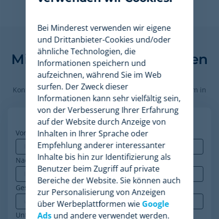
Bei Minderest verwenden wir eigene
Finden Sie heraus, wie
und Drittanbieter-Cookies und/oder
ähnliche Technologien, die
Minderest Ihr Unternehmen
Informationen speichern und
voranbringen kann.
aufzeichnen, während Sie im Web
surfen. Der Zweck dieser
Kontaktieren Sie unsere Preisexperten, um die Plattform in
Informationen kann sehr vielfältig sein,
Aktion zu sehen.
von der Verbesserung Ihrer Erfahrung
auf der Website durch Anzeige von
Vorname
*
Inhalten in Ihrer Sprache oder
Empfehlung anderer interessanter
Inhalte bis hin zur Identifizierung als
Nachname
Benutzer beim Zugriff auf private
Bereiche der Website. Sie können auch
Geschäfts-E-Mail
*
zur Personalisierung von Anzeigen
über Werbeplattformen wie
Google
Unternehmen
*
Ads
und andere verwendet werden.